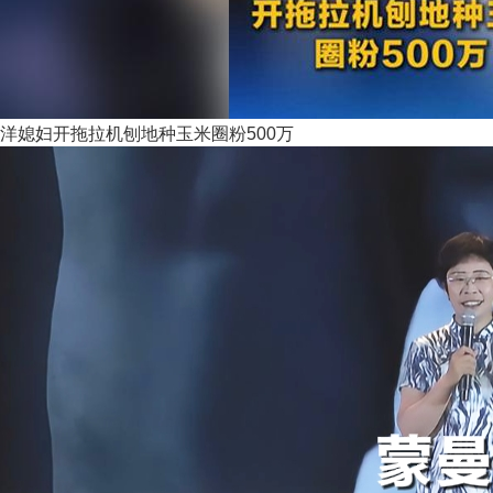
洋媳妇开拖拉机刨地种玉米圈粉500万