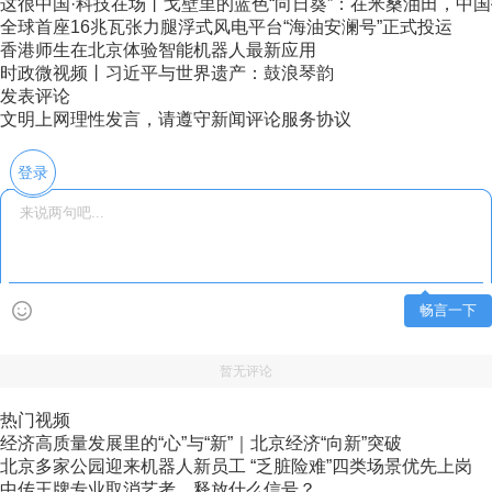
这很中国·科技在场丨戈壁里的蓝色“向日葵”：在米桑油田，中国技
全球首座16兆瓦张力腿浮式风电平台“海油安澜号”正式投运
香港师生在北京体验智能机器人最新应用
时政微视频丨习近平与世界遗产：鼓浪琴韵
发表评论
文明上网理性发言，请遵守新闻评论服务协议
登录
畅言一下
暂无评论
热门视频
经济高质量发展里的“心”与“新”｜北京经济“向新”突破
北京多家公园迎来机器人新员工 “乏脏险难”四类场景优先上岗
中传王牌专业取消艺考，释放什么信号？