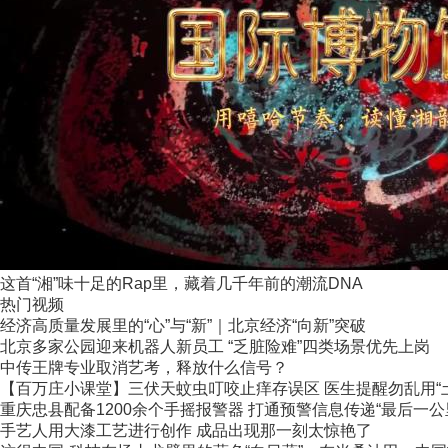
这首“湘”味十足的Rap里，藏着几千年前的潮流DNA
热门视频
经济高质量发展里的“心”与“新”｜北京经济“向新”突破
北京多家公园迎来机器人新员工 “乏脏险难”四类场景优先上岗
中传王牌专业取消艺考，释放什么信号？
【百万庄小课堂】三伏天蚊虫叮咬止痒存误区 医生提醒勿乱用“
重庆忠县配备1200余个手摇报警器 打通预警信息传递“最后一公
手艺人用大漆工艺进行创作 成品出现那一刻太惊艳了