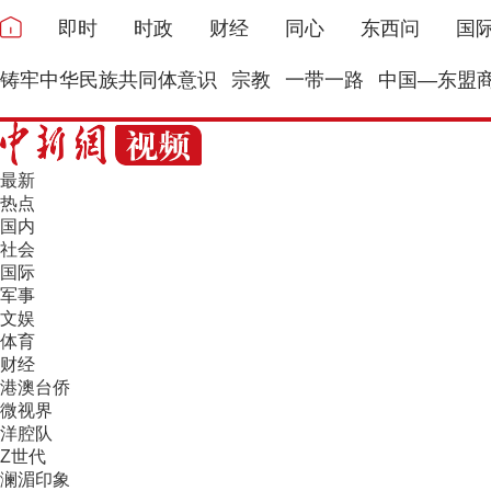
即时
时政
财经
同心
东西问
国
铸牢中华民族共同体意识
宗教
一带一路
中国—东盟
最新
热点
国内
社会
国际
军事
文娱
体育
财经
港澳台侨
微视界
洋腔队
Z世代
澜湄印象