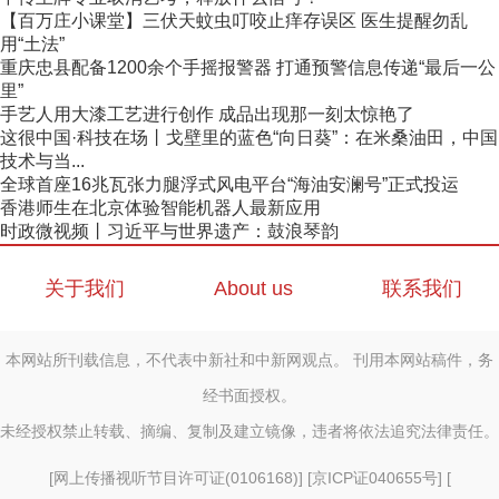
【百万庄小课堂】三伏天蚊虫叮咬止痒存误区 医生提醒勿乱
用“土法”
重庆忠县配备1200余个手摇报警器 打通预警信息传递“最后一公
里”
手艺人用大漆工艺进行创作 成品出现那一刻太惊艳了
这很中国·科技在场丨戈壁里的蓝色“向日葵”：在米桑油田，中国
技术与当...
全球首座16兆瓦张力腿浮式风电平台“海油安澜号”正式投运
香港师生在北京体验智能机器人最新应用
时政微视频丨习近平与世界遗产：鼓浪琴韵
关于我们
About us
联系我们
本网站所刊载信息，不代表中新社和中新网观点。 刊用本网站稿件，务
经书面授权。
未经授权禁止转载、摘编、复制及建立镜像，违者将依法追究法律责任。
[
网上传播视听节目许可证(0106168)
] [
京ICP证040655号
] [