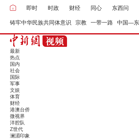
即时
时政
财经
同心
东西问
铸牢中华民族共同体意识
宗教
一带一路
中国—
最新
热点
国内
社会
国际
军事
文娱
体育
财经
港澳台侨
微视界
洋腔队
Z世代
澜湄印象