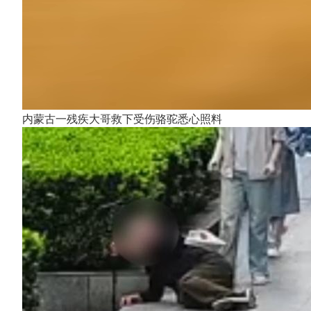
内蒙古一残疾大哥救下受伤骆驼悉心照料