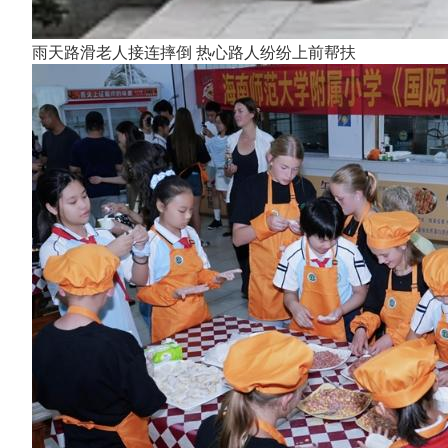
雨天路滑老人接连摔倒 热心路人纷纷上前帮扶