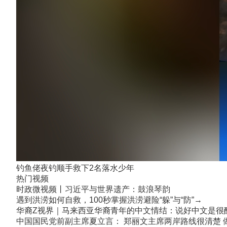
钓鱼佬夜钓顺手救下2名落水少年
热门视频
时政微视频丨习近平与世界遗产：鼓浪琴韵
遇到洪涝如何自救，100秒掌握洪涝避险“躲”与“防”→
华裔Z视界｜马来西亚华裔青年的中文情结：说好中文是很
中国国民党前副主席夏立言： 郑丽文主席两岸路线很清楚 做