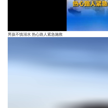
男孩不慎溺水 热心路人紧急施救