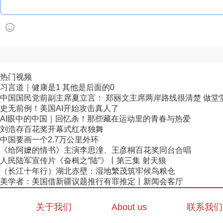
热门视频
习言道｜健康是1 其他是后面的0
中国国民党前副主席夏立言： 郑丽文主席两岸路线很清楚 做堂堂正
史无前例！美国AI开始攻击真人了
AI眼中的中国｜回忆杀！那些藏在运动里的青春与热爱
刘浩存百花奖开幕式红衣独舞
中国要画一个2.7万公里外环
《给阿嬷的情书》主演李思潼、王彦桐百花奖同台合唱
人民陆军宣传片《奋楫之“陆”》丨第三集 射天狼
（长江十年行）湖北赤壁：湿地繁茂筑牢候鸟粮仓
美学者：美国借新疆议题推行有罪推定丨新闻会客厅
关于我们
About us
联系我们