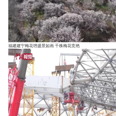
福建建宁梅花垇盛景如画 千株梅花竞艳