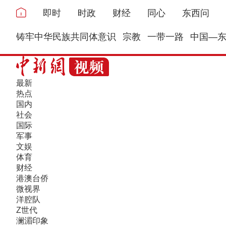
即时
时政
财经
同心
东西问
铸牢中华民族共同体意识
宗教
一带一路
中国—
最新
热点
国内
社会
国际
军事
文娱
体育
财经
港澳台侨
微视界
洋腔队
Z世代
澜湄印象