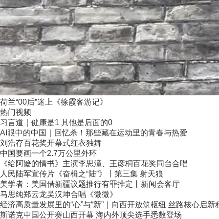
荷兰“00后”迷上《徐霞客游记》
热门视频
习言道｜健康是1 其他是后面的0
AI眼中的中国｜回忆杀！那些藏在运动里的青春与热爱
刘浩存百花奖开幕式红衣独舞
中国要画一个2.7万公里外环
《给阿嬷的情书》主演李思潼、王彦桐百花奖同台合唱
人民陆军宣传片《奋楫之“陆”》丨第三集 射天狼
美学者：美国借新疆议题推行有罪推定丨新闻会客厅
马思纯郑云龙吴汉坤合唱《微微》
经济高质量发展里的“心”与“新”｜向西开放筑枢纽 丝路核心启新
斯诺克中国公开赛山西开幕 海内外顶尖选手悉数登场