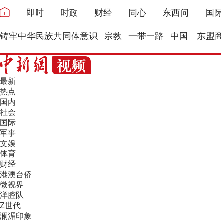
即时
时政
财经
同心
东西问
国
铸牢中华民族共同体意识
宗教
一带一路
中国—东盟
最新
热点
国内
社会
国际
军事
文娱
体育
财经
港澳台侨
微视界
洋腔队
Z世代
澜湄印象