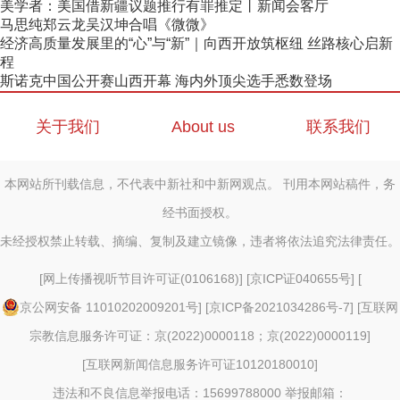
美学者：美国借新疆议题推行有罪推定丨新闻会客厅
马思纯郑云龙吴汉坤合唱《微微》
经济高质量发展里的“心”与“新”｜向西开放筑枢纽 丝路核心启新
程
斯诺克中国公开赛山西开幕 海内外顶尖选手悉数登场
关于我们
About us
联系我们
本网站所刊载信息，不代表中新社和中新网观点。 刊用本网站稿件，务
经书面授权。
未经授权禁止转载、摘编、复制及建立镜像，违者将依法追究法律责任。
[
网上传播视听节目许可证(0106168)
] [
京ICP证040655号
] [
京公网安备 11010202009201号
] [
京ICP备2021034286号-7
] [
互联网
宗教信息服务许可证：京(2022)0000118；京(2022)0000119
]
[
互联网新闻信息服务许可证10120180010
]
违法和不良信息举报电话：15699788000 举报邮箱：