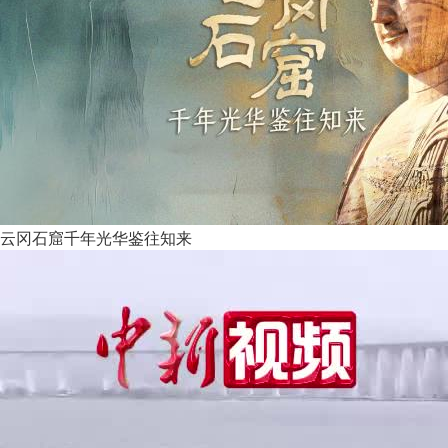
云冈石窟千年光华鉴往知来