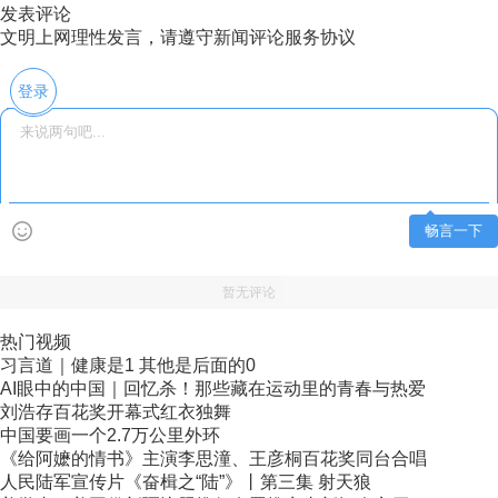
发表评论
文明上网理性发言，请遵守新闻评论服务协议
登录
畅言一下
暂无评论
热门视频
习言道｜健康是1 其他是后面的0
AI眼中的中国｜回忆杀！那些藏在运动里的青春与热爱
刘浩存百花奖开幕式红衣独舞
中国要画一个2.7万公里外环
《给阿嬷的情书》主演李思潼、王彦桐百花奖同台合唱
人民陆军宣传片《奋楫之“陆”》丨第三集 射天狼