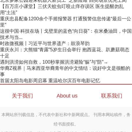
北京多家公园迎来机器人新员工 “乏脏险难”四类场景优先上岗
【百万庄小课堂】三伏天蚊虫叮咬止痒存误区 医生提醒勿乱
用“土法”
重庆忠县配备1200余个手摇报警器 打通预警信息传递“最后一公
里”
这很中国·科技在场丨戈壁里的蓝色“向日葵”：在米桑油田，中国
技术与当...
时政微视频丨习近平与世界遗产：鼓浪琴韵
重庆永川：大熊猫“青露”5岁生日会举行 抱西蓝花、趴蘑菇萌态
十足
遇到洪涝如何自救，100秒掌握洪涝避险“躲”与“防”→
华裔Z视界｜马来西亚华裔青年的中文情结：说好中文是很酷的
事
首届太阳岛电影周启幕 重温哈尔滨百年电影记忆
关于我们
About us
联系我们
本网站所刊载信息，不代表中新社和中新网观点。 刊用本网站稿件，务
经书面授权。