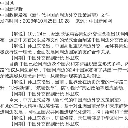
中国风
中国新视野
中国政府发布《新时代中国的周边外交政策展望》文件
发布时间：2023年10月25日 10:28 来源：中国新闻网
【解说】10月24日，纪念亲诚惠容周边外交理念提出10周
布。这是中方首次以发布文件的形式全面阐述中国周边外交政策
【解说】孙卫东指出，中国高度重视周边外交，始终将周边置
极践行这一理念，全面发展同周边国家的友好合作关系。
【同期】中国外交部副部长 孙卫东
目前 中国已经同周边28个国家和东盟组织建立形式多样、内
路”倡议从周边起步，中国同周边的24个国家签署了共建“一带
亲诚惠容从理念到行动，从愿景到现实的生动例证。
【解说】孙卫东指出，当前，世界处在历史演变的十字路口，
升，“脱钩断链”、“筑墙设垒”、搞“小圈子”集团政治等逆流
【同期】中国外交部副部长 孙卫东
今天，中方正式发布《新时代的中国周边外交政策展望》。文
和党的二十大精神和战略部署，基于对亚洲当前形势和未来趋势
进周边发展，同地区国家共同推进现代化进程，携手绘就和平安
【解说】孙卫东表示，讲信修睦、亲仁善邻是中华文明一以贯
【同期】中国外交部副部长 孙卫东