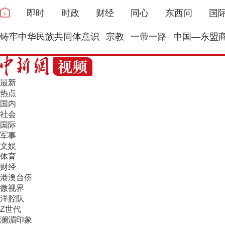
即时
时政
财经
同心
东西问
国
铸牢中华民族共同体意识
宗教
一带一路
中国—东盟
最新
热点
国内
社会
国际
军事
文娱
体育
财经
港澳台侨
微视界
洋腔队
Z世代
澜湄印象