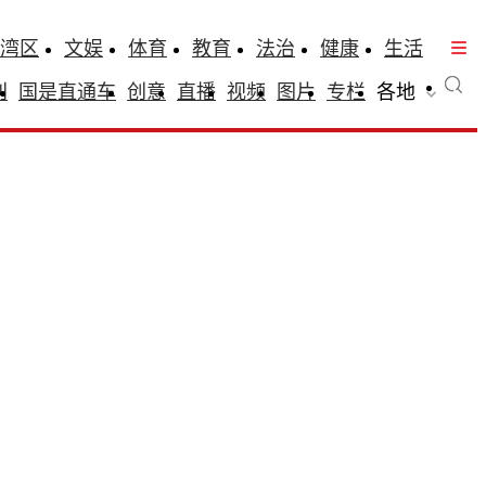
湾区
文娱
体育
教育
法治
健康
生活
刊
国是直通车
创意
直播
视频
图片
专栏
各地