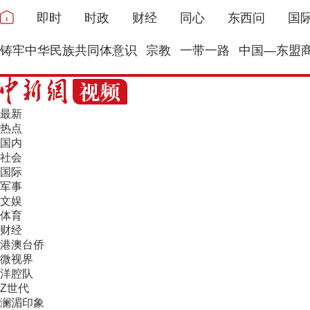
即时
时政
财经
同心
东西问
国
铸牢中华民族共同体意识
宗教
一带一路
中国—东盟
最新
热点
国内
社会
国际
军事
文娱
体育
财经
港澳台侨
微视界
洋腔队
Z世代
澜湄印象