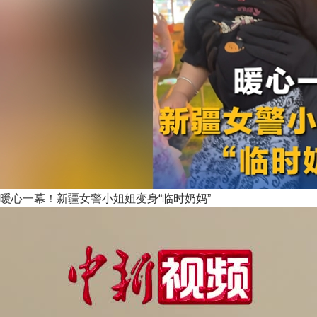
暖心一幕！新疆女警小姐姐变身“临时奶妈”