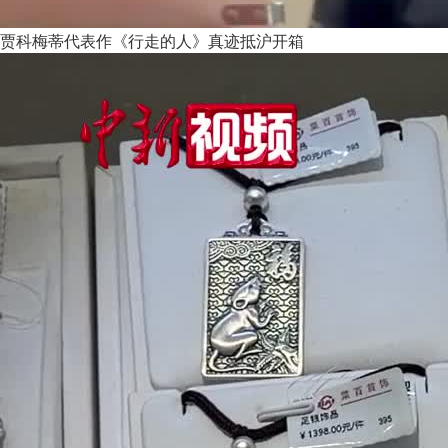
贾科梅蒂代表作《行走的人》真迹抵沪开箱