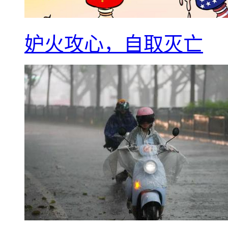
妒火攻心，自取灭亡