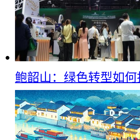
鲍韶山：绿色转型如何