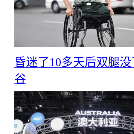
昏迷了10多天后双腿没
谷