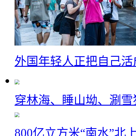
外国年轻人正把自己活成
穿林海、睡山坳、涮雪
800亿立方米“南水”北