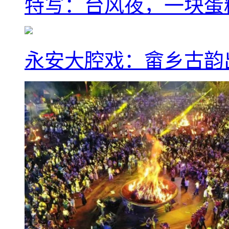
特写：台风夜，一块蛋
永安大腔戏：畲乡古韵