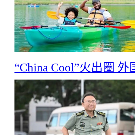
“China Cool”火