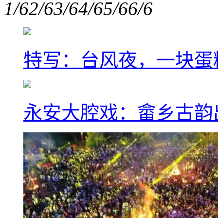
1/6
2/6
3/6
4/6
5/6
6/6
特写：台风夜，一块蛋
永安大腔戏：畲乡古韵