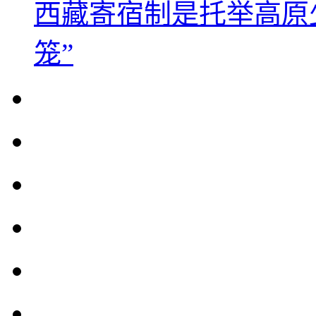
西藏寄宿制是托举高原
笼”