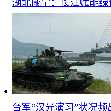
湖北咸宁：长江赋能绿
台军“汉光演习”状况频