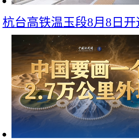
杭台高铁温玉段8月8日开