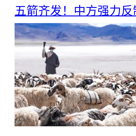
五箭齐发！中方强力反