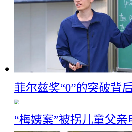
菲尔兹奖“0”的突破背
“梅姨案”被拐儿童父