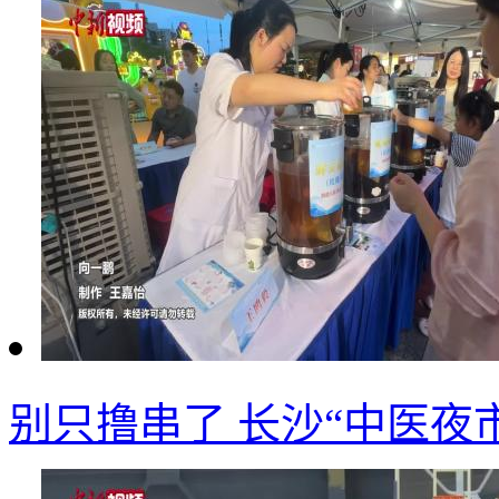
别只撸串了 长沙“中医夜