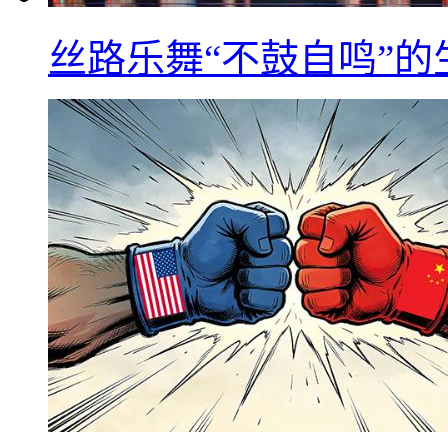
丝路乐舞“不鼓自鸣”