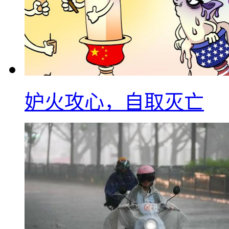
妒火攻心，自取灭亡