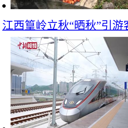
江西篁岭立秋“晒秋”引游