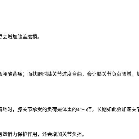
更会增加膝盖磨损。
会腰酸背痛；而扶腿时膝关节过度弯曲，会让膝关节负荷骤增，
时，膝关节承受的负荷是体重的4～6倍，长期如此会加速关
有效借力保护作用，还会增加关节负担。