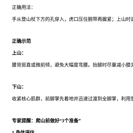
正确用法：
手从登山杖下方的孔穿入，虎口压住腕带再握紧；上山时调
正确示范
上山：
腰背挺直或微前倾，避免大幅度弯腰。抬腿时尽量减小膝
下山：
收紧核心肌群，前脚掌先着地并迅速过渡到全脚掌，利用
专家提醒：爬山前做好“3个准备”
1.身体评估