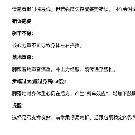
慢跑看似门槛最低，但若强度失控或姿势错误，同样会对
错误跑姿
躯干不稳：
核心力量不足导致身体左右摇摆。
落地重踩：
脚跟着地声音沉重，冲击力经膝、髋传递至腰椎。
步幅过大(超过身高0.4倍)：
脚落地时身体重心仍在后方，产生“刹车效应”，增加下肢
提醒：
选择足弓支撑良好、前掌柔韧易弯折、后跟包裹稳定的跑鞋