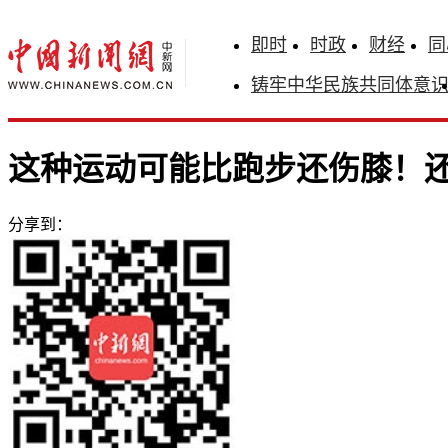
即时
时政
财经
同
铸牢中华民族共同体意
这种运动可能比跑步还伤膝！
分享到：