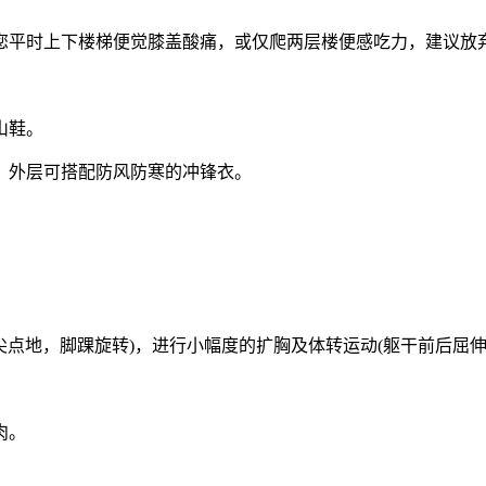
平时上下楼梯便觉膝盖酸痛，或仅爬两层楼便感吃力，建议放
山鞋。
外层可搭配防风防寒的冲锋衣。
点地，脚踝旋转)，进行小幅度的扩胸及体转运动(躯干前后屈伸
肉。