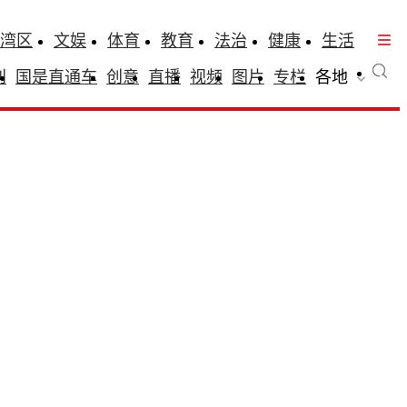
湾区
文娱
体育
教育
法治
健康
生活
刊
国是直通车
创意
直播
视频
图片
专栏
各地