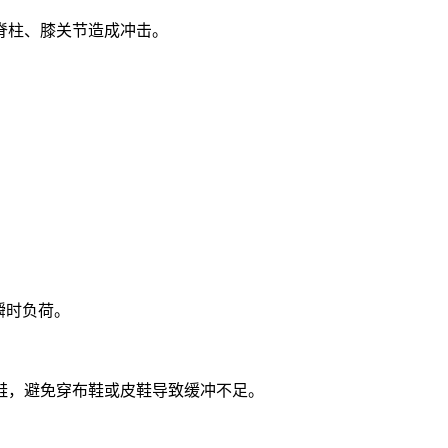
脊柱、膝关节造成冲击。
瞬时负荷。
，避免穿布鞋或皮鞋导致缓冲不足。