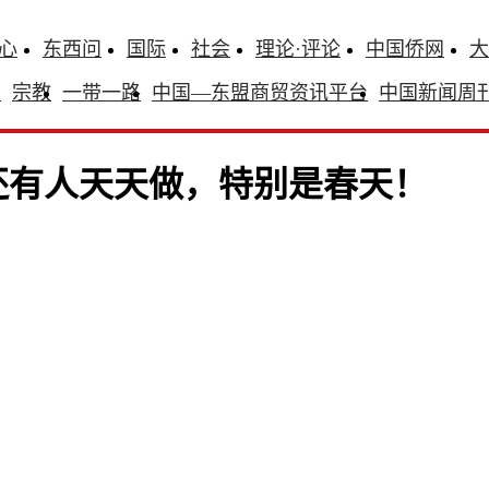
心
东西问
国际
社会
理论·评论
中国侨网
大
识
宗教
一带一路
中国—东盟商贸资讯平台
中国新闻周
还有人天天做，特别是春天！