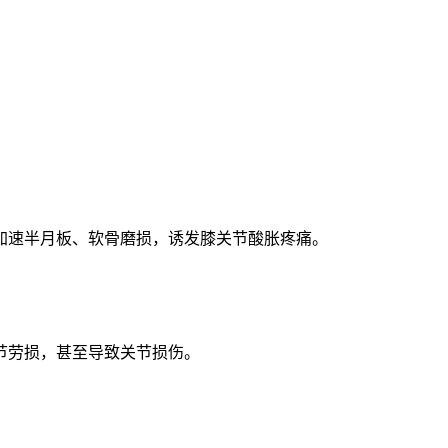
加速半月板、软骨磨损，诱发膝关节酸胀疼痛。
节劳损，甚至导致关节损伤。