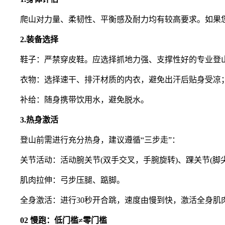
爬山对力量、柔韧性、平衡感及耐力均有较高要求。如果您
2.装备选择
鞋子：严禁穿皮鞋。应选择抓地力强、支撑性好的专业登
衣物：选择速干、排汗材质的内衣，避免出汗后贴身受凉；
补给：随身携带饮用水，避免脱水。
3.热身激活
登山前需进行充分热身，建议遵循“三步走”：
关节活动：活动腕关节(双手交叉，手腕旋转)、踝关节(脚尖
肌肉拉伸：弓步压腿、踮脚。
全身激活：进行30秒开合跳，速度由慢到快，激活全身肌
02 慢跑：低门槛≠零门槛