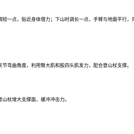
短一点，贴近身体借力；下山时调长一点，手臂与地面平行，先
关节弯曲角度，利用臀大肌和股四头肌发力，配合登山杖支撑。
登山杖增大支撑面，缓冲冲击力。