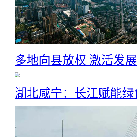
多地向县放权 激活发
湖北咸宁：长江赋能绿