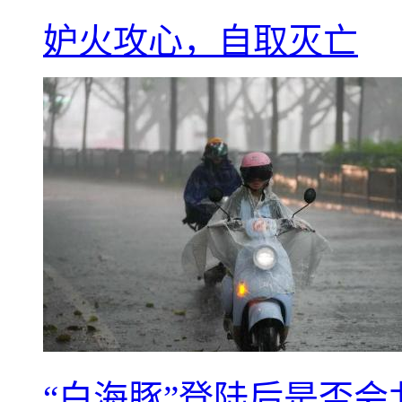
妒火攻心，自取灭亡
“白海豚”登陆后是否会