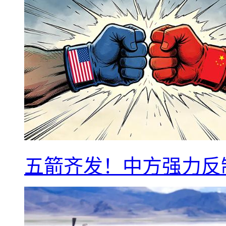
五箭齐发！中方强力反