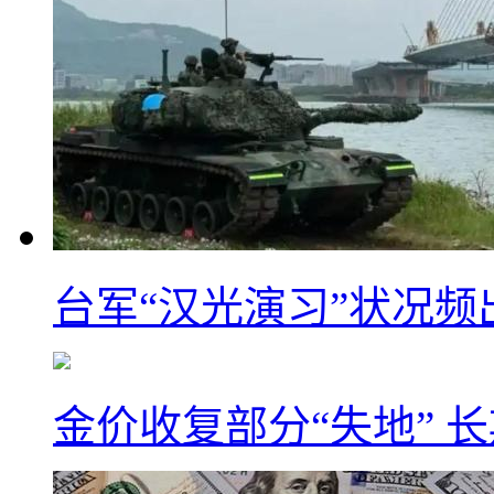
台军“汉光演习”状况频
金价收复部分“失地” 