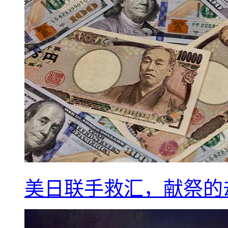
美日联手救汇，献祭的