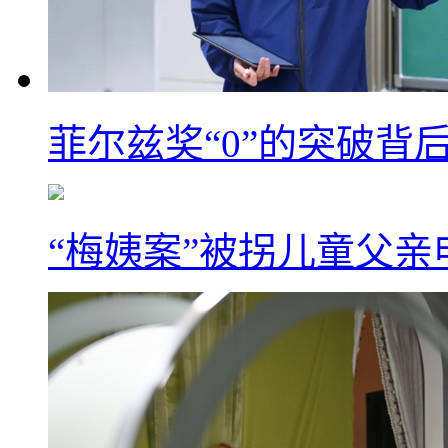
菲尔兹奖“0”的突破背
“梅姨案”被拐儿童父