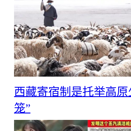
西藏寄宿制是托举高原
笼”