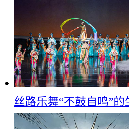
丝路乐舞“不鼓自鸣”