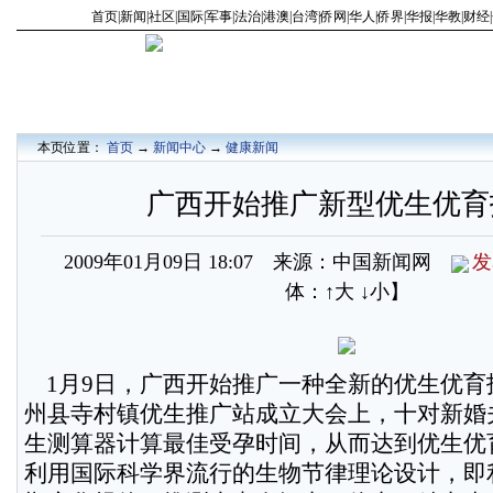
首页
|
新闻
|
社区
|
国际
|
军事
|
法治
|
港澳
|
台湾
|
侨网
|
华人
|
侨界
|
华报
|
华教
|
财经
|
本页位置：
首页
→
新闻中心
→
健康新闻
广西开始推广新型优生优育
2009年01月09日 18:07 来源：中国新闻网
发
体：
↑大
↓小
】
1月9日，广西开始推广一种全新的优生优育
州县寺村镇优生推广站成立大会上，十对新婚
生测算器计算最佳受孕时间，从而达到优生优
利用国际科学界流行的生物节律理论设计，即