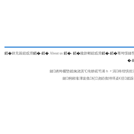
銆�
鍏充簬鎴戜滑
銆�-
銆�
About us
銆�-
銆�
鑱旂郴鎴戜滑
銆�-
銆�
骞垮憡鏈
�-
鏈綉绔欐墍鍒婅浇淇℃伅锛屼笉浠ｈ〃涓柊绀惧拰涓
鏈粡鎺堟潈绂佹杞浇銆佹憳缂栥€佸