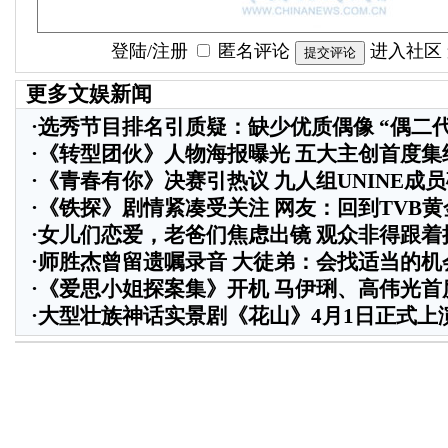
登陆
/
注册
匿名评论
进入社区
更多文娱新闻
·
选秀节目排名引质疑：缺少优质偶像 “偶二
·
《转型团伙》人物海报曝光 五大主创首度集
·
《青春有你》决赛引热议 九人组UNINE成
·
《铁探》剧情紧凑受关注 网友：回到TVB黄
·
女儿们恋爱，老爸们焦虑出镜 观众非得跟着
·
师胜杰曾留遗嘱录音 大徒弟：会找适当的机
·
《爱思小姐探案集》开机 马伊琍、高伟光首
·
大型壮族神话实景剧《花山》4月1日正式上