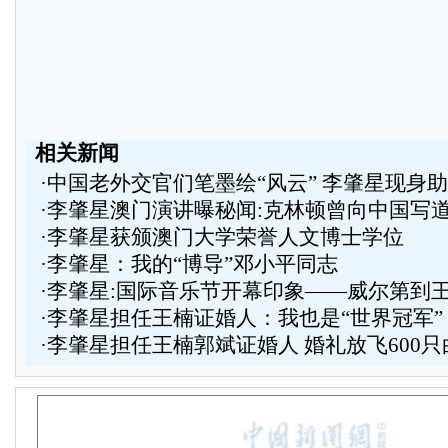
相关新闻
·
中国老外交官们笔墨绘“风云” 李肇星现身
·
李肇星澳门演讲曝秘闻:克林顿曾向中国写
·
李肇星获颁澳门大学荣誉人文博士学位
·
李肇星：我的“博导”邓小平同志
·
李肇星:国际音乐节开幕印象——威尔第到
·
李肇星担任王楠证婚人：我也是“世界冠军”
·
李肇星担任王楠郭斌证婚人 婚礼放飞600只