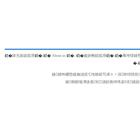
銆�
鍏充簬鎴戜滑
銆�-
銆�
About us
銆�-
銆�
鑱旂郴鎴戜滑
銆�-
銆�
骞垮憡鏈
�-
鏈綉绔欐墍鍒婅浇淇℃伅锛屼笉浠ｈ〃涓柊绀惧拰涓
鏈粡鎺堟潈绂佹杞浇銆佹憳缂栥€佸