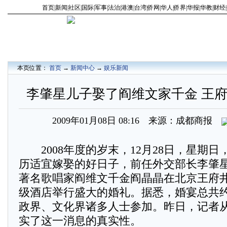
首页
|
新闻
|
社区
|
国际
|
军事
|
法治
|
港澳
|
台湾
|
侨网
|
华人
|
侨界
|
华报
|
华教
|
财经
|
本页位置：
首页
→
新闻中心
→
娱乐新闻
李肇星儿子娶了阎维文家千金 王府
2009年01月08日 08:16 来源：成都商报
2008年度的岁末，12月28日，星期日
历适宜嫁娶的好日子，前任外交部长李肇
著名歌唱家阎维文千金阎晶晶在北京王府
级酒店举行盛大的婚礼。据悉，婚宴总共约
政界、文化界诸多人士参加。昨日，记者
实了这一消息的真实性。