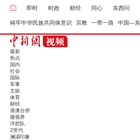
即时
时政
财经
同心
东西问
铸牢中华民族共同体意识
宗教
一带一路
中国—
最新
热点
国内
社会
国际
军事
文娱
体育
财经
港澳台侨
微视界
洋腔队
Z世代
澜湄印象