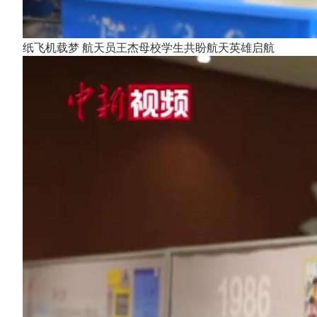
纸飞机载梦 航天员王杰母校学生共盼航天英雄启航