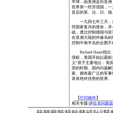
半球，由美洲走向亚洲
世界第一经济强国，一
其后的英、法、日、德
一九四七年三月，美
些国家复兴的使命，并
础，透过控制德国与驻
在亚洲大陆的外缘岛屿
控制中南半岛的企图不
Richard Haa
强权，美国开始以霸权
义”居于主要地位：美
荣的时期、国内问题解
家、拥有最广泛的军事
具有绝对优势的世界。
【
打印稿件
】
相关专题:
伊拉克问题追
首页
-
新闻
-
国际
-
财经
-
体育
-
娱乐
-
港澳
-
台湾
-
华人
-
IT
-
教育
-