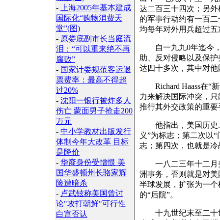
-
上海2005年基本建成
达二百三十四次；另外
国际化“购物消费天
的军事行动约有一百二
堂”(图)
均每年对外用兵超过五
-
原娄底副市长当庭流
自一九九0年迄今，
泪：“可以重来绝不再
助、反对侵略以及保护
腐败”
达四十多次，其中对他
-
国家计委规范客运退
票费率：最高不得超
Richard Haas
过20%
力来解决国际冲突，只
-
沈阳一银行被炸多人
推行其外交政策的重要
伤亡 蒙面男子抢走200
万元
他指出，美国历史上
-
中小学教材出版发行
义”为标志；第二次以“
体制今年大改革 目标
志；第四次，也就是冷
是降价
-
华裔身份受憎恨 美
一八二三年十二月美
国华盛顿州长骆家辉
洲事务，否则就是对美
险遭暗杀
半球发展，扩张为一个
-
卢武铉称美国曾讨
的“后院”。
论"攻打朝鲜"可行性
十九世纪末至二十世纪
白宫否认