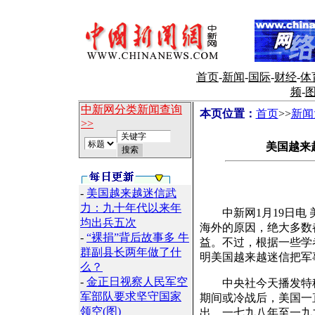
首页
-
新闻
-
国际
-
财经
-
体
频
-
中新网分类新闻查询
本页位置：
首页
>>
新闻
>>
美国越来
-
美国越来越迷信武
力：九十年代以来年
中新网1月19日电 
均出兵五次
海外的原因，绝大多数
-
“裸捐”背后故事多 牛
益。不过，根据一些学
群副县长两年做了什
明美国越来越迷信把军
么？
-
金正日视察人民军空
中央社今天播发特稿“
军部队要求坚守国家
期间或冷战后，美国一直对
领空(图)
出，一七九八年至一九