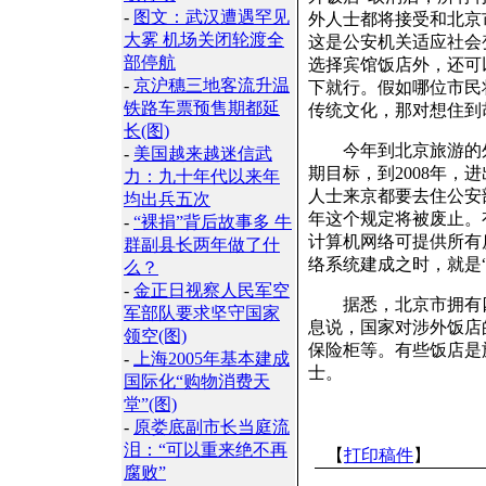
-
图文：武汉遭遇罕见
外人士都将接受和北京
大雾 机场关闭轮渡全
这是公安机关适应社会
部停航
选择宾馆饭店外，还可
-
京沪穗三地客流升温
下就行。假如哪位市民
铁路车票预售期都延
传统文化，那对想住到
长(图)
今年到北京旅游的外国
-
美国越来越迷信武
期目标，到2008年，
力：九十年代以来年
人士来京都要去住公安
均出兵五次
年这个规定将被废止。
-
“裸捐”背后故事多 牛
计算机网络可提供所有
群副县长两年做了什
络系统建成之时，就是
么？
-
金正日视察人民军空
据悉，北京市拥有四
军部队要求坚守国家
息说，国家对涉外饭店
领空(图)
保险柜等。有些饭店是
-
上海2005年基本建成
士。
国际化“购物消费天
堂”(图)
-
原娄底副市长当庭流
泪：“可以重来绝不再
【
打印稿件
】
腐败”