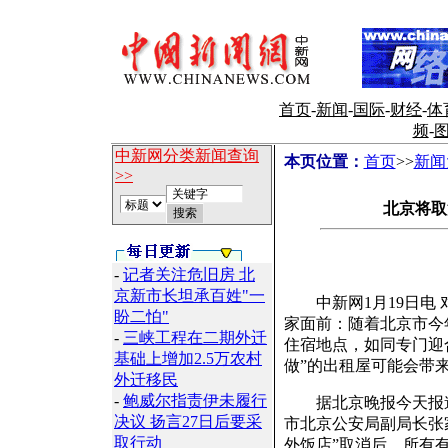
首页
-
新闻
-
国际
-
财经
-
体
频
-
中新网分类新闻查询
本页位置：
首页
>>
新闻
>>
北京将取
-
记者关注危旧房 北
京新市长坦承百姓"一
中新网1月19日电 
盼二怕"
家面前：随着北京市今
-
三峡工程在二期外迁
住宿地点，如同专门迎
基础上增加2.5万农村
做”的出租屋可能会带
外迁移民
-
鲍威尔指责伊未履行
据北京晚报今天报道
决议 扬言27日后要采
市北京公安局副局长张
取行动
外饭店”取消后，所有