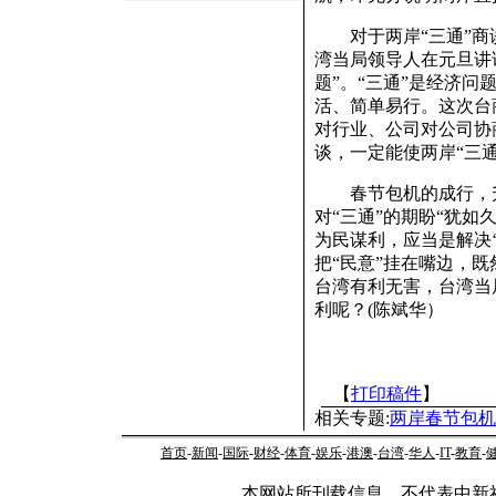
对于两岸“三通”商谈
湾当局领导人在元旦讲
题”。“三通”是经济问
活、简单易行。这次台
对行业、公司对公司协
谈，一定能使两岸“三
春节包机的成行，升
对“三通”的期盼“犹如
为民谋利，应当是解决
把“民意”挂在嘴边，
台湾有利无害，台湾当
利呢？(陈斌华）
【
打印稿件
】
相关专题:
两岸春节包机
首页
-
新闻
-
国际
-
财经
-
体育
-
娱乐
-
港澳
-
台湾
-
华人
-
IT
-
教育
-
本网站所刊载信息，不代表中新