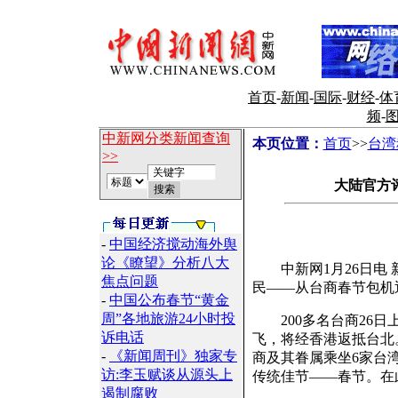
首页
-
新闻
-
国际
-
财经
-
体
频
-
中新网分类新闻查询
本页位置：
首页
>>
台湾
>>
大陆官方
-
中国经济搅动海外舆
论《瞭望》分析八大
中新网1月26日电 新
焦点问题
民——从台商春节包机
-
中国公布春节“黄金
周”各地旅游24小时投
200多名台商26日上
诉电话
飞，将经香港返抵台北。
-
《新闻周刊》独家专
商及其眷属乘坐6家台
访:李玉赋谈从源头上
传统佳节——春节。在
遏制腐败