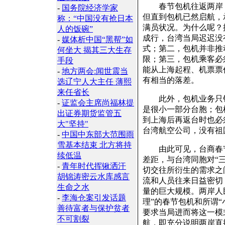
春节包机往返两岸，
-
国务院经济学家
但直到包机已然启航，
称：“中国没有抢日本
满员状况。为什么呢？
人的饭碗”
成行，台湾当局迟迟没
-
媒体析中国“黑帮”如
式；第二，包机并非推
何坐大 揭其三大生存
限；第三，包机乘客必
手段
能从上海起程、机票票
-
地方两会:
闻世震当
有相当的落差。
选辽宁人大主任 薄熙
来任省长
此外，包机业务只针
-
证监会主席尚福林提
是很小一部分台胞；包
出证券期货监管五
到上海后再返台时也必
大"坚持"
台湾航空公司，没有祖
-
中国中东部大范围雨
雪基本结束 北方将持
由此可见，台商春节包
续低温
差距，与台湾同胞对“
-
青年时代挥锹洒汗
切交往所衍生的需求之
胡锦涛密云水库感言
流和人员往来日益密切，
生命之水
量的巨大规模。两岸人
-
李海仓案引发话题
理”的春节包机和所谓
善待富者与保护贫者
要求当局进而将这一模
不可割裂
航，即充分说明两岸直