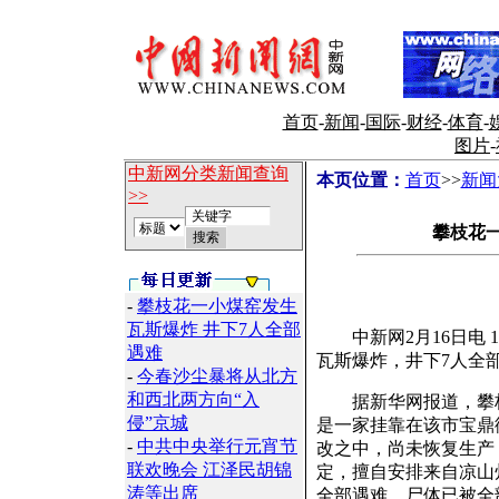
首页
-
新闻
-
国际
-
财经
-
体育
-
图片
-
中新网分类新闻查询
本页位置：
首页
>>
新闻
>>
攀枝花
-
攀枝花一小煤窑发生
瓦斯爆炸 井下7人全部
中新网2月16日电 1
遇难
瓦斯爆炸，井下7人全
-
今春沙尘暴将从北方
和西北两方向“入
据新华网报道，攀枝
侵”京城
是一家挂靠在该市宝鼎
-
中共中央举行元宵节
改之中，尚未恢复生产
联欢晚会 江泽民胡锦
定，擅自安排来自凉山
涛等出席
全部遇难。尸体已被全