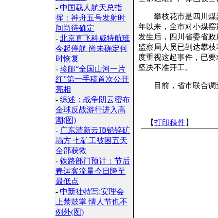
-
中国载人航天总指
攀枝花市是四川煤炭
挥：神舟五号发射时
年以来，全市对小煤窑
间尚待确定
发生后，四川省委省政
-
北京直飞科威特航班
监察局人员已到达攀枝
今起停航 尚未确定何
度重视这起事件，已要
时恢复
坚决不准开工。
-
珍邮“全国山河一片
红”第一手稿首次公开
目前，省市联合调查组
亮相
-
综述：战争阴云密布
全球反战游行进入高
潮(图)
【
打印稿件
】
-
广东清新云顶铅锌矿
塌方 七矿工被困五天
全部获救
-
铁路部门预计：节后
春运客流量今日降至
最低点
-
中新社特写:安理会
上禁鼓掌 情人节也不
例外(图)