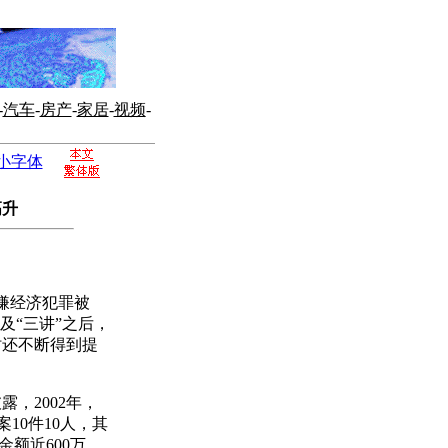
-
汽车
-
房产
-
家居
-
视频
-
小字体
高升
嫌经济犯罪被
及“三讲”之后，
时还不断得到提
，2002年，
10件10人，其
金额近600万