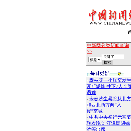
中新网分类新闻查询
>>
-
攀枝花一小煤窑发
瓦斯爆炸 井下7人全
遇难
-
今春沙尘暴将从北
和西北两方向“入
侵”京城
-
中共中央举行元宵
联欢晚会 江泽民胡锦
涛等出席