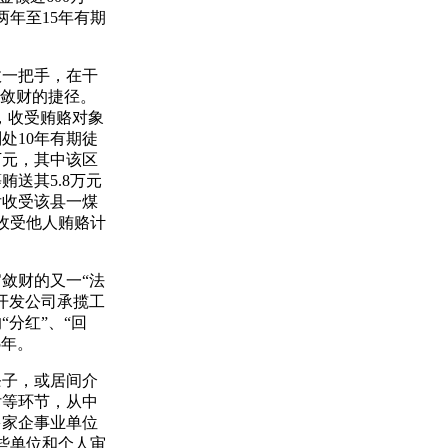
两年至15年有期
一把手，在干
官敛财的捷径。
，收受贿赂对象
处10年有期徒
万元，其中该区
送其5.8万元
后收受该县一煤
收受他人贿赂计
敛财的又一“法
开发公司承揽工
分红”、“回
5年。
子，或居间介
付等环节，从中
多家企事业单位
这些单位和个人审