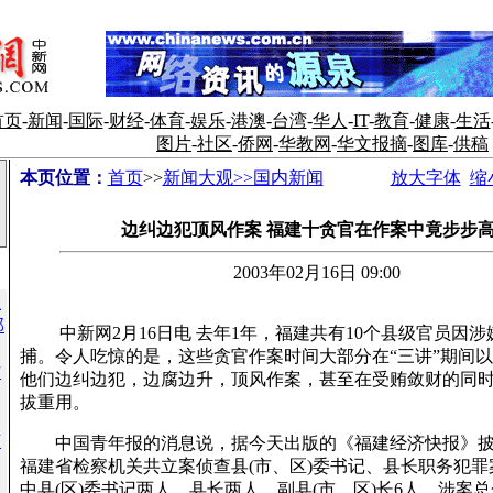
首页
-
新闻
-
国际
-
财经
-
体育
-
娱乐
-
港澳
-
台湾
-
华人
-
IT
-
教育
-
健康
-
生活
图片
-
社区
-
侨网
-
华教网
-
华文报摘
-
图库
-
供稿
本页位置：
首页
>>
新闻大观>>国内新闻
放大字体
缩
边纠边犯顶风作案 福建十贪官在作案中竟步步
2003年02月16日 09:00
生
部
中新网2月16日电 去年1年，福建共有10个县级官员因涉
捕。令人吃惊的是，这些贪官作案时间大部分在“三讲”期间以
方
他们边纠边犯，边腐边升，顶风作案，甚至在受贿敛财的同
拔重用。
节
中国青年报的消息说，据今天出版的《福建经济快报》披露
福建省检察机关共立案侦查县(市、区)委书记、县长职务犯罪案
中县(区)委书记两人，县长两人，副县(市、区)长6人，涉案总