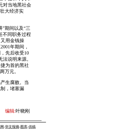
元对当地黑社会
织壮大经济实
”期间以及“三
任不同职务过程
，又用金钱操
001年期间，
，先后收受10
元无法说明来源。
徐捷为首的黑社
贿两万元。
产生腐败。当
机制，堵塞漏
编辑:
叶晓刚
教网
-
华文报摘
-
图库
-
供稿