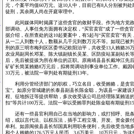
元，个案平均值60万元。这10人中，目前已有8人分别被判处
徒刑，其余两人尚在开庭审理中。
此间媒体同时揭露了这些贪官的敛财手段。作为地方党政
班
部调动、人事任免方面拥有决定权，“买官卖官”成了一些贪
据介绍，在所查处的这10起要案中，有5起与“买官卖官”有关
从一二人到数十人，数额从几千元到数万元不等。如现已被判
刑的原三明市梅列区区委书记欧阳治平，共收受13人贿赂26
农业局副局长邓某、陈大镇副镇长吴某、区防疫站某副站长等贿
后，先后被提拔为所在单位的正职。原南靖县县长戴坤江先
布
矿矿长简某贿赂8万元后，拟将简调动到事业单位工作。戴因
33万元，被法院一审判处有期徒刑13年。
矿
利用分管经济部门的职权，巧立名目，收受贿赂，是贪官
宝”。如原分管城建的长泰县副县长陈金聪，为该县一家建设
程、征地拆迁等提供帮助，多次收受该公司总经理陈某贿送的“
后
扣”等共计100万元。法院一审以受贿罪判处陈金聪有期徒刑1
还有一些县官利用自己在当地的影响力，或打招呼、批条
绍，或以言代法、以权压法，插手工程立项、开发、资金拨
牟利。如原闽侯县县长邹国真利用职务便利，先后收受当地
和个人贿赂的176.5万元人民币、3.6万美元、10万日元，为