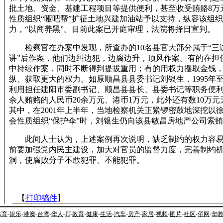
批土地、资金、基建工程项目等提供便利，甚至收受贿赂8万
性质组织“哑吧帮”扩征土地兴建加油站予以支持，纵容该组
力，“以商养黑”。目前此案已开庭审理，法院将择日宣判。
检察官在办案中发现，所查办的10名县官大部分属于“三讲
讲”后作案，他们边纠边犯，边腐边升，顶风作案。有的在担
中持续作案，同时不断得到提拔重用；有的用权力攫取金钱
纵、获取更大的权力。如原顺昌县县委书记刘银生，1995年至2
利用担任建阳市委副书记、顺昌县县长、县委书记等职务便利
余人贿赂的人民币20余万元、港币1万元，此外还有数10万
其中，在2001年上半年，当地检察机关正紧锣密鼓地深挖以
会性质组织“保护伞”时，刘银生仍向该县敏昌房地产公司索
此间人士认为，上述案例再次说明，缺乏制约的权力容易
前要加强党内民主建设，加大对官员的监督力度，完善制约
洞，使腐败分子不敢犯罪、不能犯罪。
【
打印稿件
】
体育
-
娱乐
-
港澳
-
台湾
-
华人
-
IT
-
教育
-
健康
-
生活
-
汽车
-
房产
-
家居
-
视频
-
图片
-
社区
-
侨网
-
华