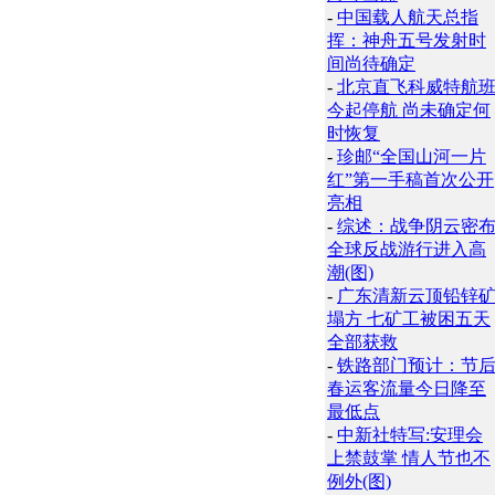
-
中国载人航天总指
挥：神舟五号发射时
间尚待确定
-
北京直飞科威特航
今起停航 尚未确定何
时恢复
-
珍邮“全国山河一片
红”第一手稿首次公开
亮相
-
综述：战争阴云密
全球反战游行进入高
潮(图)
-
广东清新云顶铅锌
塌方 七矿工被困五天
全部获救
-
铁路部门预计：节
春运客流量今日降至
最低点
-
中新社特写:安理会
上禁鼓掌 情人节也不
例外(图)