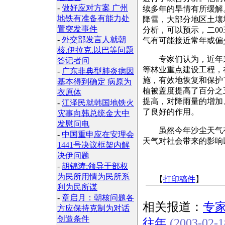
-
做好应对方案 广州
续多年的旱情有所缓解
地铁有准备有能力处
降雪，大部分地区土壤
置突发事件
分析，可以预示，二0
-
外交部发言人就朝
气有可能接近常年或偏
核.伊拉克.以巴等问题
专家们认为，近年来
答记者问
等林业重点建设工程，
-
广东非典型肺炎病因
施，有效地恢复和保护
基本得到确定 病原为
植被盖度提高了百分之
衣原体
提高，对降雨量的增加
-
江泽民就韩国地铁火
了良好的作用。
灾事向韩总统金大中
发慰问电
虽然今年沙尘天气有
-
中国重申应在安理会
天气对社会带来的影响
1441号决议框架内解
决伊问题
-
胡锦涛:领导干部权
为民所用情为民所系
【
打印稿件
】
利为民所谋
-
章启月：朝核问题各
相关报道：
专
方应保持克制为对话
创造条件
往年
(2003-02-1