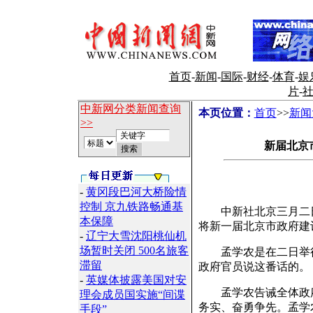
首页
-
新闻
-
国际
-
财经
-
体育
-
娱
片
-
中新网分类新闻查询
本页位置：
首页
>>
新闻
>>
新届北京
-
黄冈段巴河大桥险情
控制 京九铁路畅通基
中新社北京三月二日电
本保障
将新一届北京市政府建
-
辽宁大雪沈阳桃仙机
场暂时关闭 500名旅客
孟学农是在二日举行
滞留
政府官员说这番话的。
-
英媒体披露美国对安
孟学农告诫全体政府
理会成员国实施“间谍
务实、奋勇争先。孟学
手段”