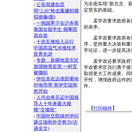
为全面实现“新北京、
-
公安局通告昆
定坚实的基础。
明“2.26”枪击案嫌犯模
拟画像(图)
孟学农要求政府各级
-
一韩国男子在沪杀害
的表率。
泰国女留学生 领事陪
其自首
孟学农要求政府各级
-
十兆瓦堆投入运行
序，坚持重大决策和重
中国高温气冷堆技术
学论证，进一步提高决
世界先进
-
专题：新疆地震灾区
孟学农还要求政府官
加强物资监管 一村官
学农要求官员们勇于接
被撤职
取得更大工作成果。同
-
伊拉克在边境部署地
开性，增强政府运作的
对地导弹 美伊空战悄
件。
然开始
-
人代会将见证中国领
导人十年来最大规
【
打印稿件
】
模"交接班"
-
中国外交部谈对伊问
题立场和外交努力(访
谈全文)