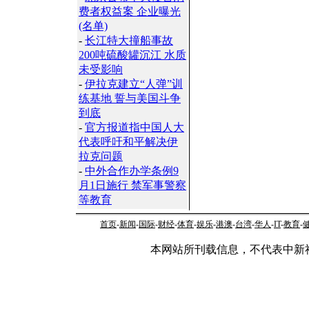
费者权益案 企业曝光
(名单)
-
长江特大撞船事故
200吨硫酸罐沉江 水质
未受影响
-
伊拉克建立“人弹”训
练基地 誓与美国斗争
到底
-
官方报道指中国人大
代表呼吁和平解决伊
拉克问题
-
中外合作办学条例9
月1日施行 禁军事警察
等教育
首页
-
新闻
-
国际
-
财经
-
体育
-
娱乐
-
港澳
-
台湾
-
华人
-
IT
-
教育
-
本网站所刊载信息，不代表中新