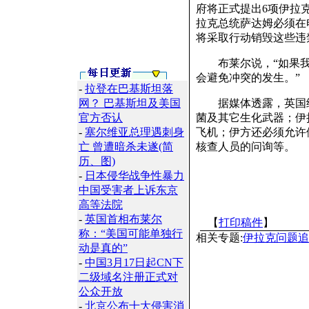
府将正式提出6项伊拉
拉克总统萨达姆必须在
将采取行动销毁这些违
布莱尔说，“如果我
会避免冲突的发生。”
-
拉登在巴基斯坦落
网？ 巴基斯坦及美国
据媒体透露，英国给
官方否认
菌及其它生化武器；伊
-
塞尔维亚总理遇刺身
飞机；伊方还必须允许
亡 曾遭暗杀未遂(简
核查人员的问询等。
历、图)
-
日本侵华战争性暴力
中国受害者上诉东京
高等法院
-
英国首相布莱尔
【
打印稿件
】
称：“美国可能单独行
相关专题:
伊拉克问题追
动是真的”
-
中国3月17日起CN下
二级域名注册正式对
公众开放
-
北京公布十大侵害消