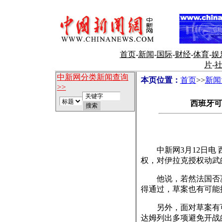
首页
-
新闻
-
国际
-
财经
-
体育
-
娱
片
-
中新网分类新闻查询
本页位置：
首页
>>
新闻
>>
西班牙可
中新网3月12日电 
权，对伊拉克授权动武
他说，若然法国否决
得通过，草案也有可能
另外，面对草案有可
达姆列出多项避免开战