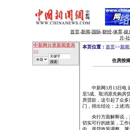
首页
-
新闻
-
国际
-
财经
-
体育
-
娱
片
-
中新网分类新闻查询
本页位置：
首页
>>
新闻
>>
住房按
中新网3月13日电 
至5成、取消原先购房
房贷款，这引起了众多
门，得出结论：上述消
央行方面解释说，关
切实可行的政策，工作
中。房贷政策调整，属