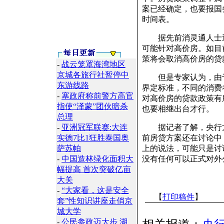
案已经确定，也要报国
时间表。
据先前消灵通人士透
可能针对高价房。如目
策将会取消高价房的贷
-
战云笼罩海湾地区
京城各旅行社暂停中
但是专家认为，由于
东游线路
界定标准，不同的消费
-
塞政府称前警方高官
对高价房的贷款政策有
指使“泽蒙”团伙暗杀
也要相继出台才行。
总理
-
亚洲冠军联赛:大连
据记者了解，央行方
实德7比1狂胜泰国奥
前房贷方案还在讨论中
萨苏帕
上的说法，可能只是讨
-
中国造林绿化面积大
没有任何可以正式对外
幅提高 首次突破亿亩
大关
-
“大家看，这是安全
【
打印稿件
】
套”性知识讲座走俏京
城大学
-
公民参政迈大步 湖