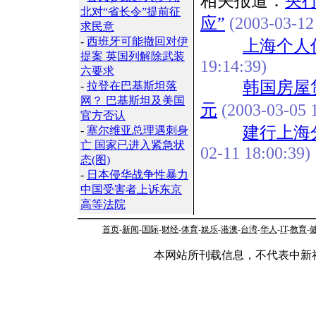
相关报道：
央
北对“省长令”提前征
应”
(2003-03-12
求民意
-
西班牙可能撤回对伊
上海个人
提案 英国列解除武装
19:14:39)
六要求
韩国房屋
-
拉登在巴基斯坦落
网？ 巴基斯坦及美国
元
(2003-03-05 1
官方否认
建行上海
-
塞尔维亚总理遇刺身
亡 国家已进入紧急状
02-11 18:00:39)
态(图)
-
日本侵华战争性暴力
中国受害者上诉东京
高等法院
首页
-
新闻
-
国际
-
财经
-
体育
-
娱乐
-
港澳
-
台湾
-
华人
-
IT
-
教育
-
本网站所刊载信息，不代表中新