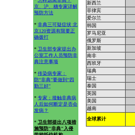
*
怎样远离非典？
新西兰
京、沪、穗专家详解
菲律宾
预防方法
爱尔兰
*
非典三可疑症状 北
韩国
京120资源有限要正
罗马尼亚
确拨打
俄罗斯
新加坡
*
卫生部专家提出办
公室工作人员预防非
南非
典注意事项
西班牙
瑞典
*
传染病专家：
瑞士
防“非典”要做到“四
泰国
勤三好”
英国
*
专家：接触非典病
美国
人后如何断定是否会
越南
发病？
全球累计
*
卫生部提出八项措
施预防"非典"入侵
学校托幼机构