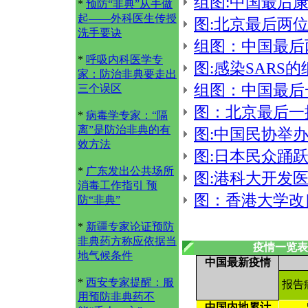
组图:中国最后康
*
预防“非典”从手做
起——外科医生传授
图:北京最后两
洗手要诀
组图：中国最后两
*
呼吸内科医学专
图:感染SARS
家：防治非典要走出
组图：中国最后
三个误区
图：北京最后一
*
病毒学专家：“隔
离”是防治非典的有
图:中国民协举
效方法
图:日本民众踊跃
*
广东发出公共场所
图:港科大开发
消毒工作指引 预
图：香港大学改
防“非典”
*
新疆专家论证预防
非典药方称应依据当
疫情一览表
地气候条件
中国最新疫情
*
西安专家提醒：服
报告
用预防非典药不
中国内地累计