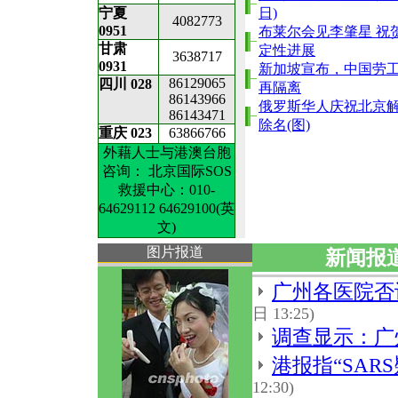
宁夏
日)
4082773
0951
布莱尔会见李肇星 祝
甘肃
定性进展
3638717
0931
新加坡宣布，中国劳
86129065
四川 028
再隔离
86143966
俄罗斯华人庆祝北京
86143471
除名(图)
重庆 023
63866766
外藉人士与港澳台胞
咨询： 北京国际SOS
救援中心：010-
64629112 64629100(英
文)
图片报道
新闻报
广州各医院否
日 13:25)
调查显示：广
港报指“SA
12:30)