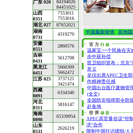
84194026
广东 020
84451025
山西
7553011
7553016
0351
湖北 027
87652021
湖南
中国最新疫情
其他国
4319270
0731
安徽
2860576
0551
温家宝:一个民族在灾
吉林
步中获补偿
5612708
0431
世卫组织宣布：北京“
黑龙江
5660309
意义
5662472
0451
吴仪出席APEC卫生
3737121
江苏 025
作精神责任感
3421474
中国出台医疗废物管
西藏
6334340
(全文)
0891
全国防非指挥部令防疫
河北
5816147
赴各地
0311
海南
65339954
APEC高官曼谷议“控
0898
济”合作
山东
2626219
限制中国往访团组/人员
0531