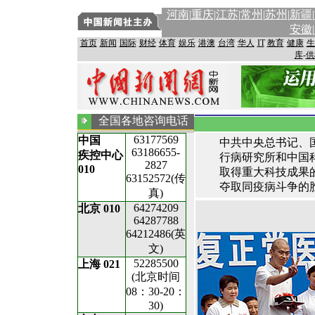
河南
|
重庆
|江苏
|
常州
|
苏州
|
新疆
|
安徽
|
首页
-
新闻
-
国际
-
财经
-
体育
-
娱乐
-
港澳
-
台湾
-
华人
-
IT
-
教育
-
健康
-
生
库
-
供
全国各地咨询电话
63177569
中国
中共中央总书记、
63186655-
疾控中心
行病研究所和中国
2827
010
取得重大科技成果
63152572(传
夺取同疫病斗争的
真)
64274209
北京 010
64287788
64212486(英
文)
52285500
上海 021
(北京时间
08：30-20：
30)