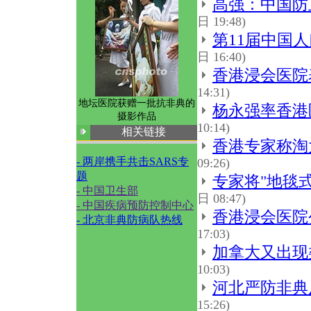
高强：中国防
日 19:48)
第11届中国
日 16:40)
香港浸会医院
14:31)
地坛医院获赠一批抗非典的
杨永强率香港
摄影作品
10:14)
相关链接
香港专家称淘
- 两岸携手共击SARS专
09:26)
题
专家将"地毯式
- 中国卫生部
日 08:47)
- 中国疾病预防控制中心
香港浸会医院
- 北京非典防病队热线
17:03)
加拿大又出现
10:03)
河北严防非典
15:26)