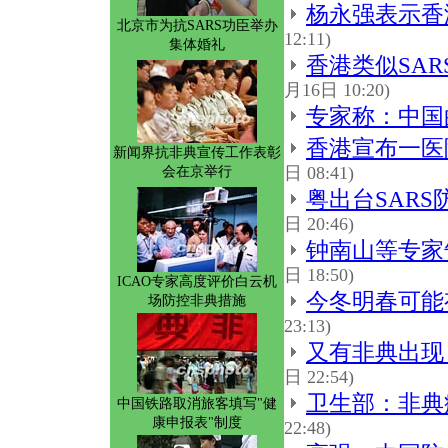
杨永强表示香
北京市为抗SARS功臣举办
12:11)
集体婚礼
香港类似SA
月16日 10:20)
专家称：中国
香港宣布一医
新闻界抗非典宣传工作表彰
日 08:41)
会在京举行
粤出台SAR
日 20:46)
钟南山等专家
日 18:50)
ICAO专家高度评价白云机
今冬明春可能
场防控非典措施
23:13)
又有非典出现
日 22:54)
卫生部：非典
中国铁路取消旅客填写"健
康申报表"制度
22:48)