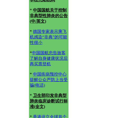
*
中国国航关于控制
非典型性肺炎的公告
(中/英文)
*
德国专家表示乘飞
机感染“非典”的可能
性很小
*
中国国航忠告旅客
了解自身健康状况后
再买票登机
*
中国疾病预控中心
提醒公众严防上当受
骗(电话)
*
卫生部印发非典型
肺炎临床诊断试行标
准(全文)
*
香港设立全球首个