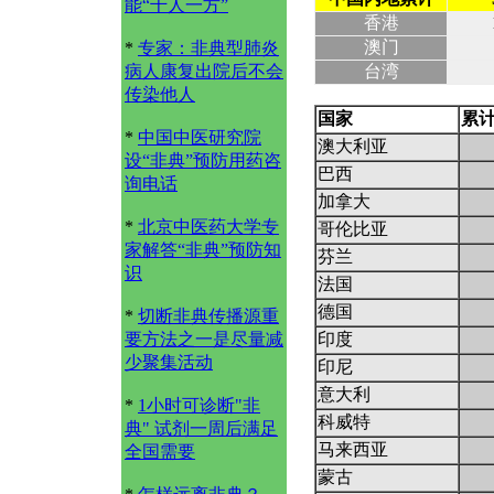
能“千人一方”
香港
澳门
*
专家：非典型肺炎
病人康复出院后不会
台湾
传染他人
国家
累
*
中国中医研究院
澳大利亚
设“非典”预防用药咨
巴西
询电话
加拿大
*
北京中医药大学专
哥伦比亚
家解答“非典”预防知
芬兰
识
法国
德国
*
切断非典传播源重
要方法之一是尽量减
印度
少聚集活动
印尼
意大利
*
1小时可诊断"非
科威特
典" 试剂一周后满足
马来西亚
全国需要
蒙古