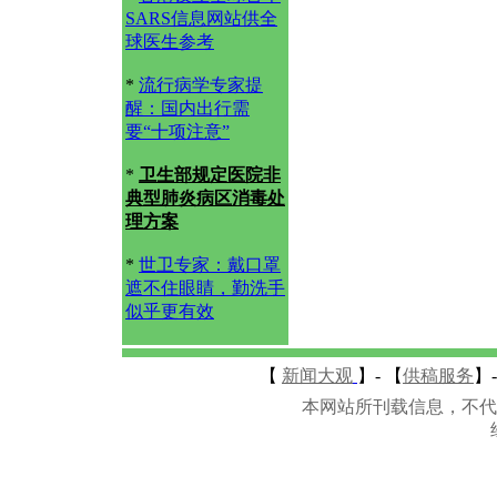
SARS信息网站供全
球医生参考
*
流行病学专家提
醒：国内出行需
要“十项注意”
*
卫生部规定医院非
典型肺炎病区消毒处
理方案
*
世卫专家：戴口罩
遮不住眼睛，勤洗手
似乎更有效
【
新闻大观
】-
【
供稿服务
】-
本网站所刊载信息，不代