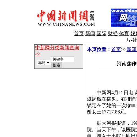
首页
-
新闻
-
国际
-
财经
-
体育
-
娱
片
-
中新网分类新闻查询
本页位置：
首页
>>
新闻
>>
河南焦作
中新网4月15日电 
滋病魔在搞鬼。在排除
锁定在了她的一次输血
谢女士17717.86元。
据大河报报道，199
院。当天下午，该医院
血。谢女士出院后即出