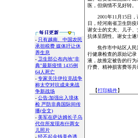
医，但病情不见好转。
2001年11月15日
日，经河南省卫生防疫站
谢女士的丈夫、儿子、女
抗体呈阴性。谢女士遂
-
只有越南、中国农民
承担税费 媒体吁让休
焦作市中站区人民法
养生息
行健康检查的原始记录
-
卫生部公布内地"非
液，故推定被告的行为
典"最新疫情 1435例
疗费、精神损害费等共计1
64人死亡
-
专家关注伊拉克战争
称太空对抗成未来战
【
打印稿件
】
争新战场
-
公告:加强出入境体
检 严防非典国际间传
播(全文)
-
美军在萨达姆长子乌
代住所发现布什两女
儿照片
-
经不起金钱美色诱