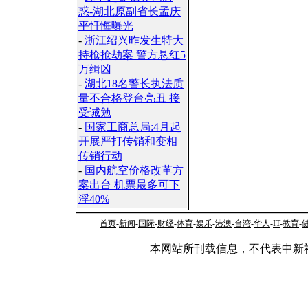
惑-湖北原副省长孟庆
平忏悔曝光
-
浙江绍兴昨发生特大
持枪抢劫案 警方悬红5
万缉凶
-
湖北18名警长执法质
量不合格登台亮丑 接
受诫勉
-
国家工商总局:4月起
开展严打传销和变相
传销行动
-
国内航空价格改革方
案出台 机票最多可下
浮40%
首页
-
新闻
-
国际
-
财经
-
体育
-
娱乐
-
港澳
-
台湾
-
华人
-
IT
-
教育
-
本网站所刊载信息，不代表中新