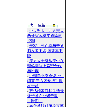
-
中央财大、北方交大
两处宿舍楼实施隔离
控制
-
专家：死亡率与普通
肺炎差不多
病死率下
降
-
美方人士赞赏美中在
朝鲜问题上紧密合作
与协调
-
中朝美北京会谈上午
闭幕 三方团长把手握
在一起
-
萨达姆家庭私生活录
像带首次公诸于世
（附图）
-
布什承认对伊拉克博