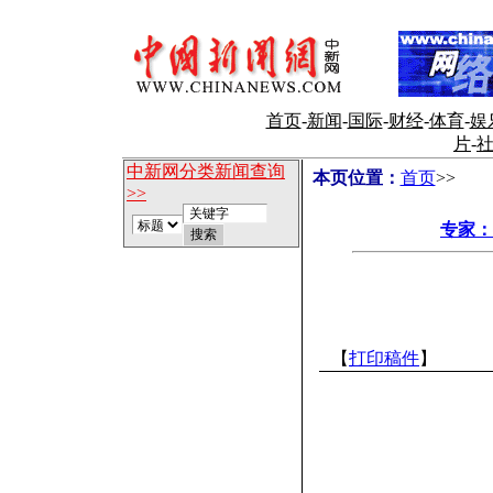
首页
-
新闻
-
国际
-
财经
-
体育
-
娱
片
-
中新网分类新闻查询
本页位置：
首页
>>
>>
专家：
【
打印稿件
】