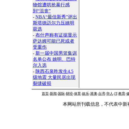
物馆遭哄抢暴行感
到“沮丧”
-
NBA“最佳新秀”评出
斯塔德迈尔力压姚明
获选
-
布什声称有证据显示
萨达姆可能已死或者
受重伤
-
新一届中国男篮集训
名单公布 姚明、巴特
尔入选
-
陕西石泉昨发生4.5
级地震 大量民居出现
裂缝破损
首页
-
新闻
-
国际
-
财经
-
体育
-
娱乐
-
港澳
-
台湾
-
华人
-
IT
-
教育
-
本网站所刊载信息，不代表中新