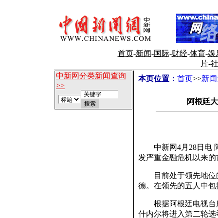
首页
-
新闻
-
国际
-
财经
-
体育
-
娱
片
-
中新网分类新闻查询
本页位置：
首页
>>
新闻
>>
阿根廷大
中新网4月28日电 阿
发严重金融危机以来的
目前处于领先地位的
德。在领先的五人中包
根据阿根廷电视台所
什内尔将进入第二轮选