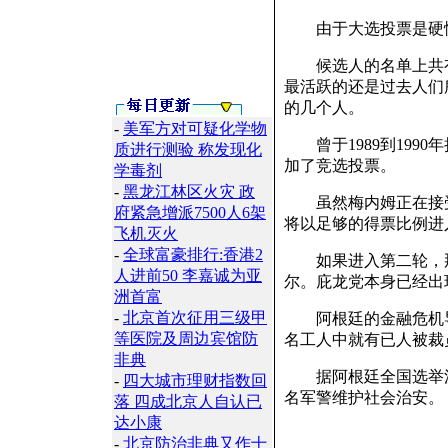
由于大选投票是硬性
候选人的名单上共有
最活跃的还是过去人们
的几个人。
-
美军方对可疑化学物
曾于1989到199
质进行测验 称发现化
加了竞选投票。
学毒剂
-
黑龙江林区火灾 政
虽然梅内姆正在接受
府紧急增派7500人6架
将以足够的得票比例进
飞机灭火
-
全球富豪排行:香港2
如果进入第二轮，那
人进前50 李嘉诚为亚
尔。庇龙党本身已经出
洲首富
-
北京首次征用三级甲
阿根廷的金融危机导
等医院及周边宾馆防
名工人中就有已人被裁
非典
据阿根廷全国选举法院宣
-
四大城市理财指数回
名军警维护社会治安。
落 四成北京人自认已
达小康
-
北京防治非典又作十