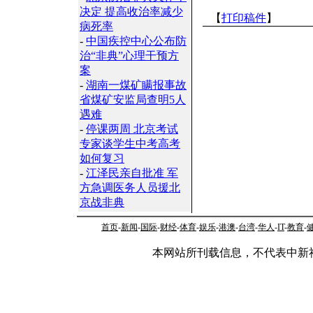
决定 提高收治率减少
【
打印稿件
】
病死率
-
中国疾控中心公布防
治“非典”心理干预方
案
-
湖南一煤矿瞒报事故
省煤矿安监局查明5人
遇难
-
停课两周 北京考试
专家谈学生中考高考
如何复习
-
江泽民亲自批准 军
方急调医务人员援北
京战非典
首页
-
新闻
-
国际
-
财经
-
体育
-
娱乐
-
港澳
-
台湾
-
华人
-
IT
-
教育
-
本网站所刊载信息，不代表中新