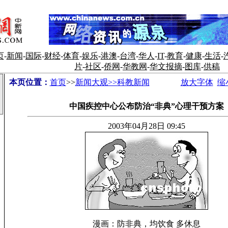
页
-
新闻
-
国际
-
财经
-
体育
-
娱乐
-
港澳
-
台湾
-
华人
-
IT
-
教育
-
健康
-
生活
-
片
-
社区
-
侨网
-
华教网
-
华文报摘
-
图库
-
供稿
本页位置：
首页
>>
新闻大观>>科教新闻
放大字体
缩
中国疾控中心公布防治“非典”心理干预方案
2003年04月28日 09:45
漫画：防非典，均饮食 多休息