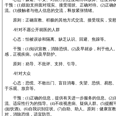
干预：(1)鼓励支持面对现实、接受现状、正确对待。(2)正
流。(3)接触者与他人信息的交流，释放紧张情绪。
原则：正确宣教、积极的其他方式交流、接受现实，安
-针对不愿公开就医的人群
心态：怕被误诊和隔离、缺乏认识、回避、焦躁等。
干预：(1)知识宣教，消除恐惧。(2)及早就诊，利于他人。
感，正视疾病。(4)及早防护。
原则：劝导、不批评、支持、引导。
-针对大众
心态：恐慌、不敢出门、盲目消毒、失望、恐惧、易怒、
于乐观、放弃等。
干预：(1)正确的信息，提供有关进一步服务的信息。(2)消
流、适应性行为的指导。(4)不歧视患病、疑病人群。(5)提
(如饮酒)。(6)自我识别症状。(7)自助、助人。原则：健康宣
对，消除恐惧，适宜防范。