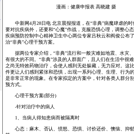
漫画：健康申报表 高晓建 摄
故
中新网4月28日电 北京晨报报道，在“非典”病魔肆虐的时
要对抗疾病外，还要和“心魔”作战，克服恐惧心理，调整心
疾病预防控制中心精神卫生中心两位专家吕秋云和阎俊公布
治“非典”心理干预方案。
据两位专家介绍，“非典”流行和一般灾难如地震、水灾、
有很大的不同。“非典”涉及的人群面广，且人们在生活中很难
之尚无特效药物治疗，会使人感到无处躲藏，无力应对。这
件更让人们感到紧张和恐惧，出现一系列心理、生理、行为的反
封
是非常正常的现象。在专家拟定的方案中，针对各类人群分
预方式。
心理干预方案(部分)
-针对治疗中的病人
1、当病人得知患病而被隔离时
心态：麻木、否认、愤怒、恐惧、讨价还价、懊恼、抑郁