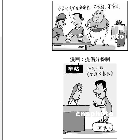
漫画：提倡分餐制
甲
回
十
防