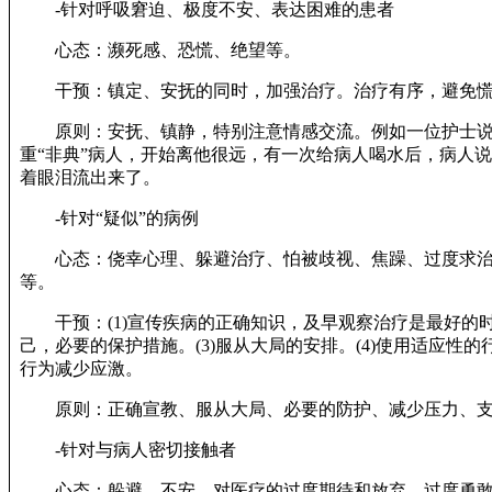
-针对呼吸窘迫、极度不安、表达困难的患者
心态：濒死感、恐慌、绝望等。
干预：镇定、安抚的同时，加强治疗。治疗有序，避免慌
原则：安抚、镇静，特别注意情感交流。例如一位护士说
重“非典”病人，开始离他很远，有一次给病人喝水后，病人说
着眼泪流出来了。
-针对“疑似”的病例
心态：侥幸心理、躲避治疗、怕被歧视、焦躁、过度求治
等。
干预：(1)宣传疾病的正确知识，及早观察治疗是最好的时机
己，必要的保护措施。(3)服从大局的安排。(4)使用适应性
行为减少应激。
原则：正确宣教、服从大局、必要的防护、减少压力、支
-针对与病人密切接触者
心态：躲避、不安、对医疗的过度期待和放弃、过度勇敢