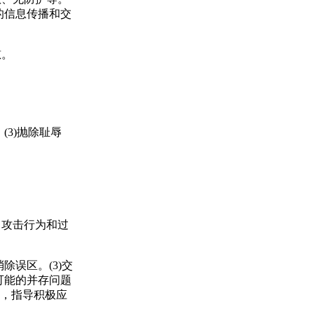
确的信息传播和交
慰。
(3)抛除耻辱
攻击行为和过
除误区。(3)交
醒可能的并存问题
教，指导积极应