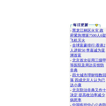
-
黑龙江林区火灾 政
府紧急增派7500人6架
飞机灭火
-
全球富豪排行:香港2
人进前50 李嘉诚为亚
洲首富
-
北京首次征用三级
等医院及周边宾馆防
非典
-
四大城市理财指数
落 四成北京人认为已
达小康
-
北京防治非典又作
决定 提高收治率减少
病死率
-
中国疾控中心公布