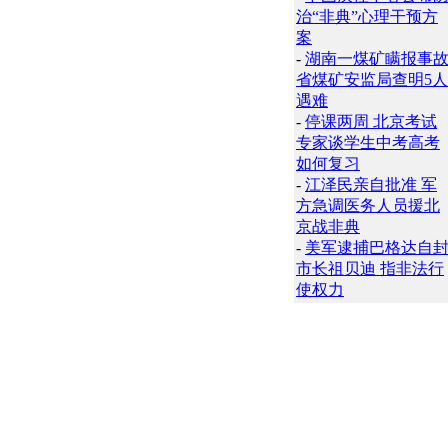
治“非典”心理干预方
案
-
湖南一煤矿瞒报事
省煤矿安监局查明5人
遇难
-
停课两周 北京考试
专家谈学生中考高考
如何复习
-
江泽民亲自批准 军
方急调医务人员援北
京战非典
-
美军逮捕巴格达自
市长祖贝迪 指非法行
使权力