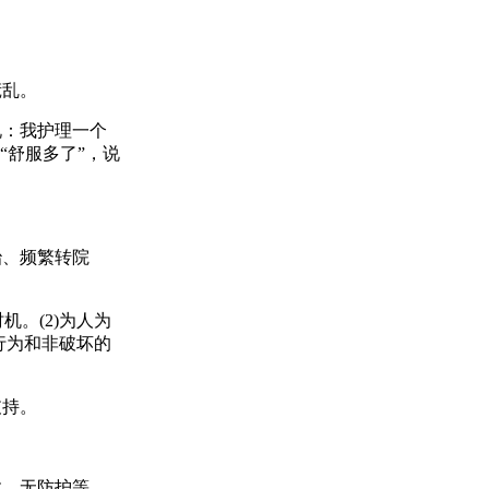
乱。
：我护理一个
“舒服多了”，说
、频繁转院
。(2)为人为
的行为和非破坏的
持。
、无防护等。