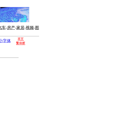
汽车
-
房产
-
家居
-
视频
-
图
小字体