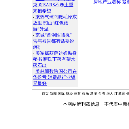
房地产业者称 紧
束 对SARS不卷土重
来抱希望
-
乘热气球鸟瞰毛泽东
故里 韶山“红色旅
游”升温
-
京城“首例性骚扰”：
告与被告都有话要说
(图)
-
美军抓获萨达姆贴身
秘书 萨氏下落有望水
落石出
-
美林细数跨国公司在
华盈亏 消费品行业钱
景最好
首页
-
新闻
-
国际
-
财经
-
体育
-
娱乐
-
港澳
-
台湾
-
华人
-
IT
-
教育
-
本网站所刊载信息，不代表中新