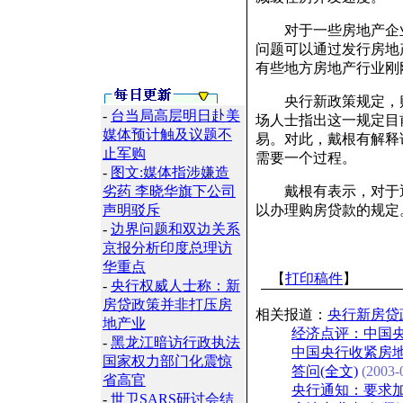
对于一些房地产企业
问题可以通过发行房地
有些地方房地产行业刚
央行新政策规定，购
-
台当局高层明日赴美
场人士指出这一规定目
媒体预计触及议题不
易。对此，戴根有解释
止军购
需要一个过程。
-
图文:媒体指涉嫌造
劣药 李晓华旗下公司
戴根有表示，对于通
声明驳斥
以办理购房贷款的规定
-
边界问题和双边关系
京报分析印度总理访
华重点
【
打印稿件
】
-
央行权威人士称：新
房贷政策并非打压房
相关报道：
央行新房贷
地产业
经济点评：中国央
-
黑龙江暗访行政执法
中国央行收紧房
国家权力部门化震惊
答问(全文)
(2003-0
省高官
央行通知：要求加
-
世卫SARS研讨会结