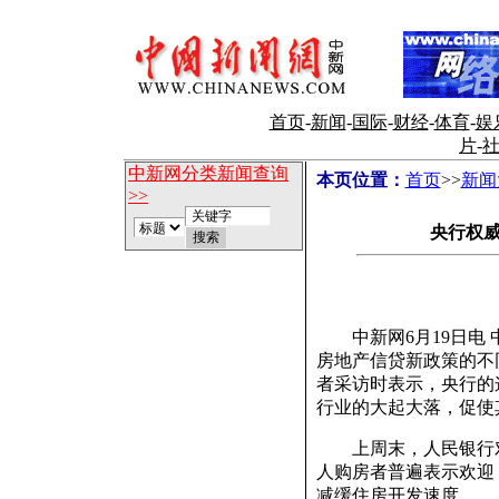
首页
-
新闻
-
国际
-
财经
-
体育
-
娱
片
-
中新网分类新闻查询
本页位置：
首页
>>
新闻
>>
央行权
中新网6月19日电 
房地产信贷新政策的不
者采访时表示，央行的
行业的大起大落，促使
上周末，人民银行对
人购房者普遍表示欢迎
减缓住房开发速度。