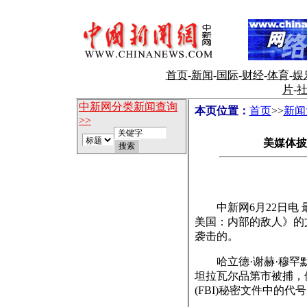
首页
-
新闻
-
国际
-
财经
-
体育
-
娱
片
-
中新网分类新闻查询
本页位置：
首页
>>
新闻
>>
美媒体披
中新网6月22日电 
美国：内部的敌人》的
袭击的。
哈立德·谢赫·穆罕默德(Kh
坦拉瓦尔品第市被捕，
(FBI)秘密文件中的代号