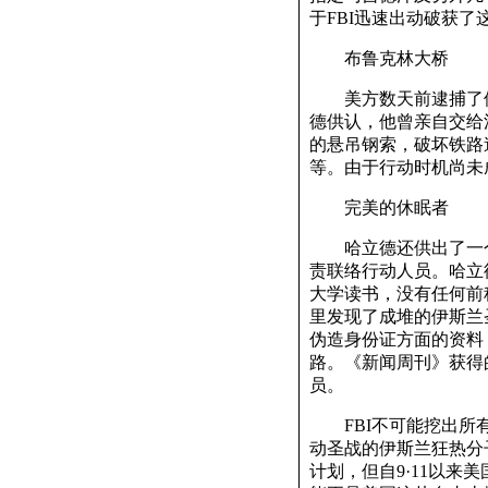
于FBI迅速出动破获了
布鲁克林大桥
美方数天前逮捕了俄
德供认，他曾亲自交给
的悬吊钢索，破坏铁路
等。由于行动时机尚未
完美的休眠者
哈立德还供出了一个名
责联络行动人员。哈立
大学读书，没有任何前
里发现了成堆的伊斯兰
伪造身份证方面的资料
路。《新闻周刊》获得
员。
FBI不可能挖出所有
动圣战的伊斯兰狂热分
计划，但自9·11以