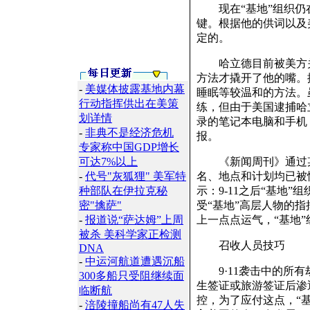
现在“基地”组织仍在
键。根据他的供词以及
定的。
哈立德目前被美方关
方法才撬开了他的嘴。
-
美媒体披露基地内幕
睡眠等较温和的方法。
行动指挥供出在美策
练，但由于美国逮捕哈
划详情
录的笔记本电脑和手机
-
非典不是经济危机
报。
专家称中国GDP增长
可达7%以上
《新闻周刊》通过某
-
代号"灰狐狸" 美军特
名、地点和计划均已被
种部队在伊拉克秘
示：9-11之后“基地
密"擒萨"
受“基地”高层人物的指
-
报道说“萨达姆”上周
上一点点运气，“基地
被杀 美科学家正检测
召收人员技巧
DNA
-
中运河航道遭遇沉船
9·11袭击中的所有
300多船只受阻继续面
生签证或旅游签证后渗
临断航
控，为了应付这点，“
-
涪陵撞船尚有47人失