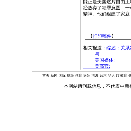
能正是美国这片自由土
经放弃了犯罪意图。一
精神。他们组建了家庭
【
打印稿件
】
相关报道：
综述：关系
与
美国媒体:
美高官:
首页
-
新闻
-
国际
-
财经
-
体育
-
娱乐
-
港澳
-
台湾
-
华人
-
IT
-
教育
-
本网站所刊载信息，不代表中新