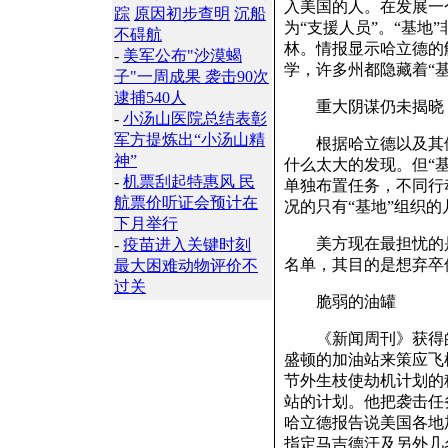
入美国的人。在发展一
踪
原因初步查明
沉船
为“支援人员”。“基
不碍航
林。情报显示哈立德的
-
美军公布"沙漠蝎
学，许多州都隐藏着“
子"一周成果 袭击90次
逮捕540人
重大阴谋仍未揭晓
-
小汤山医院总结表彰
军方提炼出“小汤山精
根据哈立德以及其他被
神”
什么太大的发现。但“
-
机票刮起特惠风 民
单独布置任务，不同行
航票价听证会预计在
况的只有“基地”组织
下月举行
美方现在最担忧的是
-
疫苗进入关键时刻
名单，其目的是想弃卒
最大困难动物评价不
过关
脆弱的油罐
《新闻周刊》获得的机
盛顿的加油站来策应飞
节外生枝使劫机计划的
站的计划。他把袭击任
哈立德报告说美国各地
指定马吉德汗及另外几