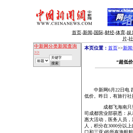
首页
-
新闻
-
国际
-
财经
-
体育
-
娱
片
-
中新网分类新闻查询
本页位置：
首页
>>
新闻
>>
“超低价
中新网6月22日电 
低价。昨日，有旅行社
成都飞海南只要14
司成都营业部获悉：从本
惠大活动，医务人员，
人，积分在3000分以
口和三亚)的所有海航