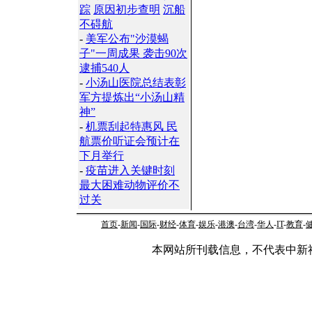
踪
原因初步查明
沉船
不碍航
-
美军公布"沙漠蝎
子"一周成果 袭击90次
逮捕540人
-
小汤山医院总结表彰
军方提炼出“小汤山精
神”
-
机票刮起特惠风 民
航票价听证会预计在
下月举行
-
疫苗进入关键时刻
最大困难动物评价不
过关
首页
-
新闻
-
国际
-
财经
-
体育
-
娱乐
-
港澳
-
台湾
-
华人
-
IT
-
教育
-
本网站所刊载信息，不代表中新