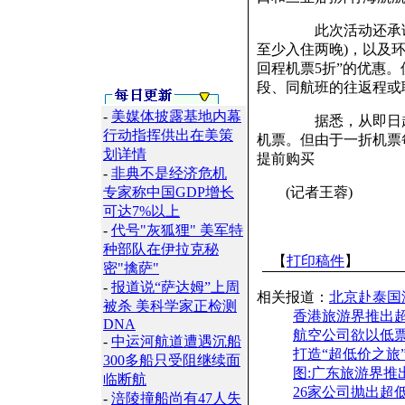
此次活动还承诺对其
至少入住两晚)，以及
回程机票5折”的优惠
段、同航班的往返程或
-
美媒体披露基地内幕
据悉，从即日起，符
行动指挥供出在美策
机票。但由于一折机票
划详情
提前购买
-
非典不是经济危机
专家称中国GDP增长
(记者王蓉)
可达7%以上
-
代号"灰狐狸" 美军特
种部队在伊拉克秘
【
打印稿件
】
密"擒萨"
-
报道说“萨达姆”上周
相关报道：
北京赴泰国游
被杀 美科学家正检测
香港旅游界推出超
DNA
航空公司欲以低票
-
中运河航道遭遇沉船
打造“超低价之旅
300多船只受阻继续面
图:广东旅游界推
临断航
26家公司抛出超低
-
涪陵撞船尚有47人失