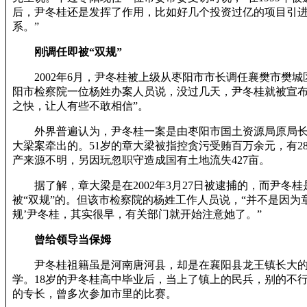
后，尹冬桂还是发挥了作用，比如好几个投资过亿的项目引
系。”
刚调任即被“双规”
2002年6月，尹冬桂被上级从枣阳市市长调任襄樊市樊城
阳市检察院一位杨姓办案人员说，没过几天，尹冬桂就被宣布“
之快，让人有些不敢相信”。
外界普遍认为，尹冬桂一案是由枣阳市国土资源局原局长
大梁案牵出的。51岁的章大梁被指控贪污受贿百万余元，有2
产来源不明，另因玩忽职守造成国有土地流失427亩。
据了解，章大梁是在2002年3月27日被逮捕的，而尹冬桂
被“双规”的。但该市检察院的杨姓工作人员说，“并不是因为
规’尹冬桂，其实很早，有关部门就开始注意她了。”
曾给领导当保姆
尹冬桂祖籍虽是河南唐河县，却是在襄阳县龙王镇长大的
学。18岁的尹冬桂高中毕业后，当上了镇上的民兵，别的不
的专长，曾多次参加市里的比赛。