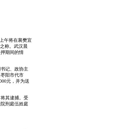
上午将在襄樊宜
”之称。武汉晨
关押期间的情
书记、政协主
任枣阳市代市
000元，并为送
日将其逮捕。受
法院刑庭伍姓庭