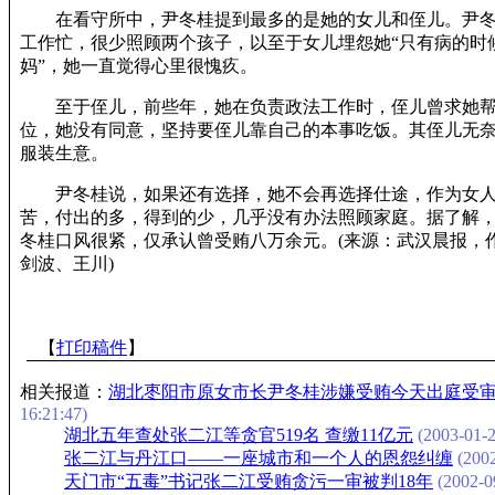
在看守所中，尹冬桂提到最多的是她的女儿和侄儿。尹冬
工作忙，很少照顾两个孩子，以至于女儿埋怨她“只有病的时
妈”，她一直觉得心里很愧疚。
至于侄儿，前些年，她在负责政法工作时，侄儿曾求她帮
位，她没有同意，坚持要侄儿靠自己的本事吃饭。其侄儿无
服装生意。
尹冬桂说，如果还有选择，她不会再选择仕途，作为女人
苦，付出的多，得到的少，几乎没有办法照顾家庭。据了解
冬桂口风很紧，仅承认曾受贿八万余元。(来源：武汉晨报，
剑波、王川)
【
打印稿件
】
相关报道：
湖北枣阳市原女市长尹冬桂涉嫌受贿今天出庭受
16:21:47)
湖北五年查处张二江等贪官519名 查缴11亿元
(2003-01-2
张二江与丹江口――一座城市和一个人的恩怨纠缠
(2002
天门市“五毒”书记张二江受贿贪污一审被判18年
(2002-0