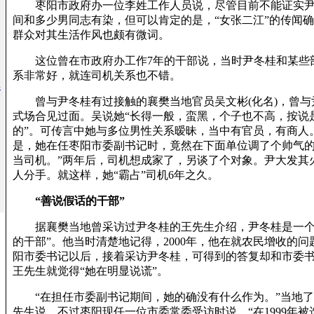
枣阳市政府办一位李姓工作人员说，尽管目前不能证实尹
间和多少男同志有染，但可以肯定的是，“女张二江”的传闻
群众对其生活作风也颇有微词。
这位曾在市政府办工作7年的干部说，当时尹冬桂和某些
系非常好，就连司机关系也不错。
非
曾与尹冬桂有过接触的襄樊当地官员吴文彬(化名)，曾与
式场合见过面。吴说她“长得一般，蛮黑，个子也不高，按说
的”。可传言中她与多位男性关系暧昧，当中有官员，有商人
是，她在任枣阳市委副书记时，竟然在下面单位调了个帅气
当司机。”两年后，司机想成家了，另谈了个对象。尹大发其
人分手。就这样，她“霸占”司机6年之久。
“善说假话的干部”
据襄樊当地曾采访过尹冬桂的王先生介绍，尹冬桂是一个
的干部”。他当时清楚地记得，2000年，他在就农民增收的
阳市委书记以后，接着采访尹冬桂，可得到的答复却和市委
王先生就觉得“她在明显说谎”。
“在担任市委副书记期间，她的确没有什么作为。”当地了
先生说。不过枣阳现任一位市委常委受访时说，“在1999年