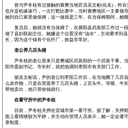
曾与尹冬桂有过接触的襄樊当地官员吴文彬(化名)，昨在
也许是机缘凑巧，一次打靶比赛中，当时襄樊地区一主要领
她到自己家里做保姆，这一做就是三年。在当保姆期间，她
复员后，她就没有当保姆了，在襄阳县武装部工作过一段
做了县妇联副主任。她嫌这个位置没有“油水”，主动要求到
长，因为这个镇有个化纤厂，效益非常好。
老公养几百头猪
尹冬桂的老公原来只是樊城区武装部的一个武装干事。当
阳市委副书记、市长时，就把他调到枣阳市有关部门工作。
据吴文彬说，尹的老公到枣阳工作后，在当地圈了几百亩
么农作物，只是在里面养了几百头猪，上百头牛。等猪、牛
帮他卖出，他只管收钱就行。
在看守所中的尹冬桂
目前，尹冬桂关押在宜城市第一看守所。据了解，关押期
面上看情绪较为平静，并主动向管理人员表示，她一定会遵
章制度。