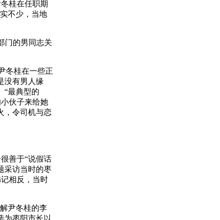
冬桂在任职期
确实不少，当地
部门的男同志关
尹冬桂在一些正
是没有男人缘
。“最典型的
的小伙子来给她
火，令司机与恋
很善于“说假话
问题采访当时的枣
书记相反，当时
解尹冬桂的李
被选为枣阳市长以