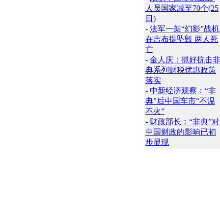
人员国家减至70个(25
日)
-
法军一架“幻影”战机
在吉布提坠毁 两人死
亡
-
金人庆：抓好抗击
典系列财税优惠政策
落实
-
中新经济观察：“非
典”后中国车市“不温
不火”
-
财政部长：“非典”对
中国财政的影响已初
步显现