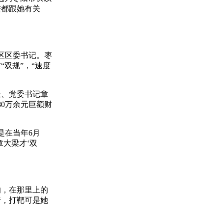
进都跟她有关
区区委书记。枣
双规”，“速度
、党委书记章
80万余元巨额财
是在当年6月
章大梁才‘双
，在那里上的
行，打靶可是她