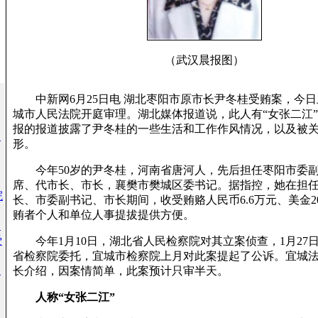
（武汉晨报图）
中新网6月25日电 湖北枣阳市原市长尹冬桂受贿案，今日
城市人民法院开庭审理。湖北媒体报道说，此人有“女张二江
报的报道披露了尹冬桂的一些生活和工作作风情况，以及被
多
形。
今年50岁的尹冬桂，河南省唐河人，先后担任枣阳市委副
席、代市长、市长，襄樊市樊城区委书记。据指控，她在担
院
长、市委副书记、市长期间，收受贿赂人民币6.6万元、美金2
贿者个人和单位人事提拔提供方便。
一
爱
今年1月10日，湖北省人民检察院对其立案侦查，1月27
省检察院委托，宜城市检察院上月对此案提起了公诉。宜城
出
长介绍，因案情简单，此案预计只审半天。
人称“女张二江”