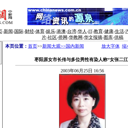
页
-
新闻
-
国际
-
财经
-
体育
-
娱乐
-
港澳
-
台湾
-
华人
-
IT
-
教育
-
健康
-
生活
-
片
-
社区
-
侨网
-
华教网
-
华文报摘
-
图库
-
供稿
本页位置：
首页
>>
新闻大观>>国内新闻
放大字体
缩
枣阳原女市长传与多位男性有染人称“女张二江
2003年06月25日 16:56