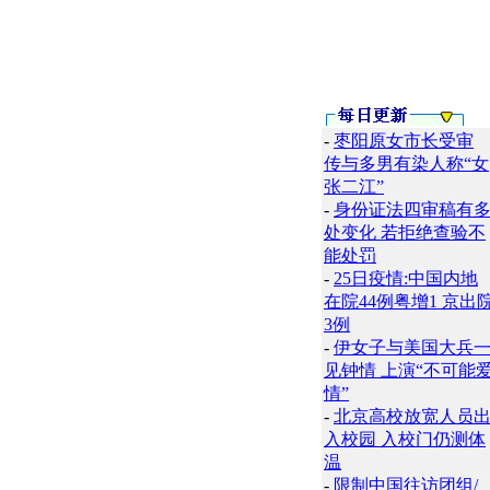
-
枣阳原女市长受审
传与多男有染人称“女
张二江”
-
身份证法四审稿有
处变化 若拒绝查验不
能处罚
-
25日疫情:中国内地
在院44例粤增1 京出
3例
-
伊女子与美国大兵
见钟情 上演“不可能
情”
-
北京高校放宽人员
入校园 入校门仍测体
温
-
限制中国往访团组/