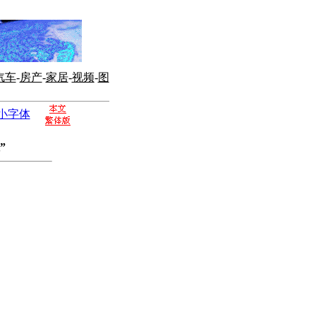
汽车
-
房产
-
家居
-
视频
-
图
小字体
”