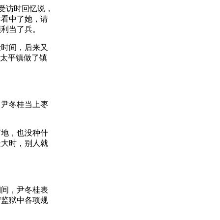
受访时回忆说，
导看中了她，请
顺利当了兵。
时间，后来又
县太平镇做了镇
尹冬桂当上枣
地，也没种什
长大时，别人就
间，尹冬桂表
守监狱中各项规