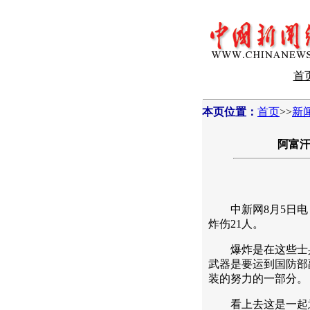
首
本页位置：
首页
>>
新
阿富汗
中新网8月5日电 
炸伤21人。
爆炸是在这些士兵
武器是要运到国防部
装的努力的一部分。
看上去这是一起意