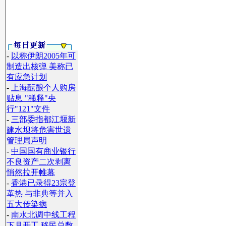
-
以称伊朗2005年可
制造出核弹 美称已
有应急计划
-
上海酝酿个人购房
贴息 "稀释"央
行"121"文件
-
三部委指都江堰新
建水坝将危害世遗
管理局声明
-
中国国有商业银行
】
不良资产二次剥离
悄然拉开帷幕
-
香港已录得23宗登
革热 与非典等并入
五大传染病
-
南水北调中线工程
下月开工 移民总数