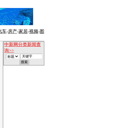
汽车
-
房产
-
家居
-
视频
-
图
中新网分类新闻查
询>>