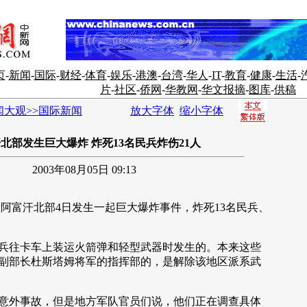
页
-
新闻
-
国际
-
财经
-
体育
-
娱乐
-
港澳
-
台湾
-
华人
-
IT
-
教育
-
健康
-
生活
-
片
-
社区
-
侨网
-
华教网
-
华文报摘
-
图库
-
供稿
闻大观>>国际新闻
放大字体
缩小字体
北部发生巨大爆炸 炸死13名民兵炸伤21人
2003年08月05日 09:13
阿富汗北部4日发生一起巨大爆炸事件，炸死13名民兵、
往卡车上装运火箭弹和轻型武器时发生的。本来这些
副部长杜斯塔姆将军的指挥部的，是解除该地区派系武
外事故，但是地方军队官员们说，他们正在调查具体