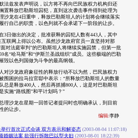
法兹发表声明说，以方将不再向巴民族权力机构归还
搁置释放巴勒斯坦囚犯，直到这次袭击事件得到处理为
理沙龙在4日重申，释放巴勒斯坦人的计划将会继续落实
履行自己的职责，以色列就不会承诺下一阶段的让步。
日做出的决定，批准获释的囚犯人数有443人，其中
一在互联网上得以公布。虽然沙龙政府官员一直坚持对那
和“面对法庭审判”的巴勒斯坦人将继续实施囚禁，但第一批
9名“哈马斯”和“伊斯兰圣战组织”成员。这些极端的巴勒
摧毁以色列国做为斗争的最高纲领。
对沙龙政府象征性的释放行动不以为然，巴民族权力
被围困的拉马拉官邸中表示：“所释放巴勒斯坦人的数量
总是释放400人，然后再抓捕800人，这是对巴勒斯坦
是实施“路线图”和平计划吗？”
理沙龙在星期一回答记者提问时也明确承认，到目前
性的让步。
编辑:
李静
长举行首次正式会谈 双方表示和解姿态
(2003-08-04 11:07:18)
项婚姻法案 欲强行拆散巴以型夫妇
(2003-08-01 18:22:39)