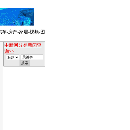
汽车
-
房产
-
家居
-
视频
-
图
中新网分类新闻查
询>>