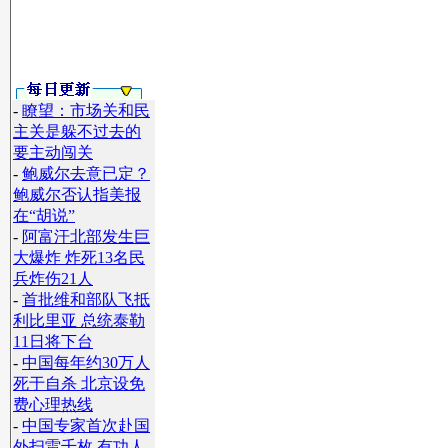
-
瞭望：市场关和民
主关是躲不过去的
要主动闯关
-
鲍威尔去意已定？
鲍威尔否认指美报
在“胡说”
-
阿富汗北部发生巨
大爆炸 炸死13名民
兵炸伤21人
-
首批维和部队飞抵
利比里亚 总统泰勒
11日将下台
-
中国每年约30万人
死于自杀 北京设免
费心理热线
-
中国专家首次赴国
外扫雷千枚 有功人