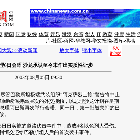
页
-
新闻
-
国际
-
财经
-
体育
-
娱乐
-
港澳
-
台湾
-
华人
-
IT
-
教育
-
健康
-
生活
-
片
-
社区
-
侨网
-
华教网
-
华文报摘
-
图库
-
供稿
闻大观>>滚动新闻
放大字体
缩小字体
理6日会晤 沙龙承认至今未作出实质性让步
2003年08月05日 09:30
尽管巴勒斯坦极端武装组织“阿克萨烈士旅”警告将中止
间继续保持高层次的外交接触，以总理沙龙计划在星期
政府总理阿巴斯再次举行会晤。同一日，第一批被关押的巴
放。
日日实施的道路伏击事件中，造成4名以色列人受伤。
利恒交还给巴勒斯坦人后的首次袭击事件。