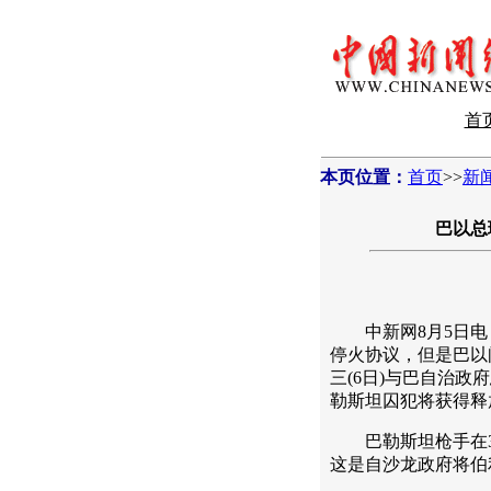
首
本页位置：
首页
>>
新
巴以总
中新网8月5日电 
停火协议，但是巴以
三(6日)与巴自治
勒斯坦囚犯将获得释
巴勒斯坦枪手在3
这是自沙龙政府将伯