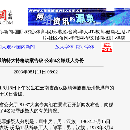
页
-
新闻
-
国际
-
财经
-
体育
-
娱乐
-
港澳
-
台湾
-
华人
-
IT
-
教育
-
健康
-
生活
-
片
-
社区
-
侨网
-
华教网
-
华文报摘
-
图库
-
供稿
闻大观>>国内新闻
放大字体
缩小字体
版纳特大持枪劫案告破 公布4名嫌疑人身份
2003年08月11日 08:02
 8月8日下午发生在云南省西双版纳傣族自治州景洪市的
于10日告破。
公安厅“8.08”大案专案组在景洪召开新闻发布会，向媒
了4名犯罪嫌疑人的有关情况。
嫌疑人分别是：唐中兵，男，汉族，1968年9月15日
场6分场15队辞职工人；邹军，男，汉族，1978年3月4