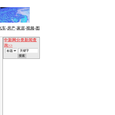
汽车
-
房产
-
家居
-
视频
-
图
中新网分类新闻查
询>>