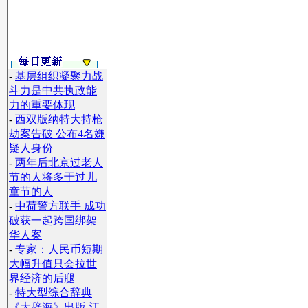
-
基层组织凝聚力战
斗力是中共执政能
力的重要体现
-
西双版纳特大持枪
劫案告破 公布4名嫌
疑人身份
】
-
两年后北京过老人
节的人将多于过儿
童节的人
-
中荷警方联手 成功
破获一起跨国绑架
华人案
-
专家：人民币短期
大幅升值只会拉世
界经济的后腿
-
特大型综合辞典
《大辞海》出版 江