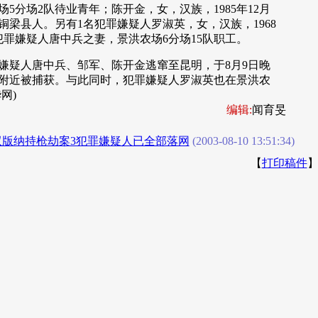
5分场2队待业青年；陈开金，女，汉族，1985年12月
铜梁县人。另有1名犯罪嫌疑人罗淑英，女，汉族，1968
犯罪嫌疑人唐中兵之妻，景洪农场6分场15队职工。
疑人唐中兵、邹军、陈开金逃窜至昆明，于8月9日晚
湾附近被捕获。与此同时，犯罪嫌疑人罗淑英也在景洪农
网)
编辑:
闻育旻
双版纳持枪劫案3犯罪嫌疑人已全部落网
(2003-08-10 13:51:34)
【
打印稿件