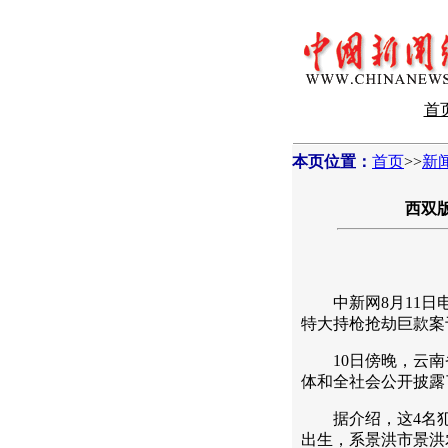
首
本页位置：
首页
>>
新
西双
中新网8月11日电
特大持枪抢劫巨款案
10日傍晚，云南省
体和全社会公开披露
据介绍，这4名犯罪
出生，系景洪市景洪农