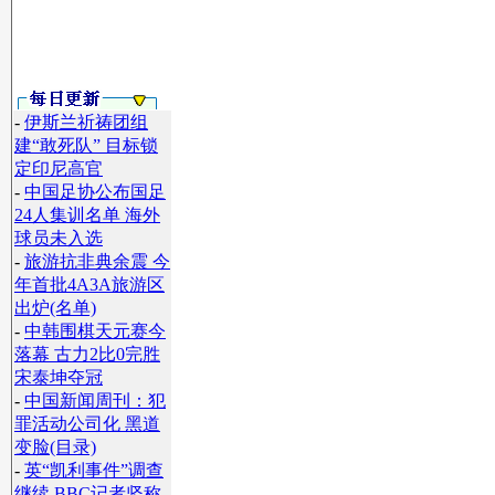
-
伊斯兰祈祷团组
建“敢死队” 目标锁
定印尼高官
-
中国足协公布国足
24人集训名单 海外
球员未入选
-
旅游抗非典余震 今
年首批4A3A旅游区
出炉(名单)
-
中韩围棋天元赛今
落幕 古力2比0完胜
宋泰坤夺冠
-
中国新闻周刊：犯
罪活动公司化 黑道
变脸(目录)
-
英“凯利事件”调查
继续 BBC记者坚称