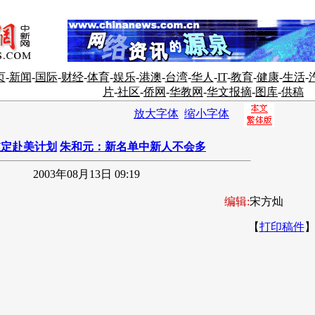
页
-
新闻
-
国际
-
财经
-
体育
-
娱乐
-
港澳
-
台湾
-
华人
-
IT
-
教育
-
健康
-
生活
-
片
-
社区
-
侨网
-
华教网
-
华文报摘
-
图库
-
供稿
放大字体
缩小字体
敲定赴美计划
朱和元：新名单中新人不会多
2003年08月13日 09:19
编辑:
宋方灿
【
打印稿件