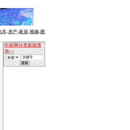
汽车
-
房产
-
家居
-
视频
-
图
中新网分类新闻查
询>>
】