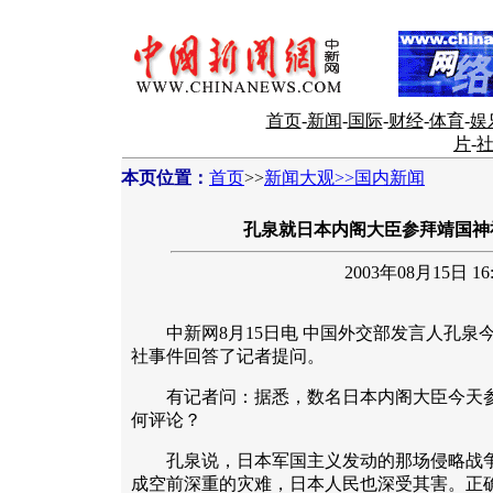
首页
-
新闻
-
国际
-
财经
-
体育
-
娱
片
-
本页位置：
首页
>>
新闻大观>>国内新闻
孔泉就日本内阁大臣参拜靖国神
2003年08月15日 16:
中新网8月15日电 中国外交部发言人孔泉
社事件回答了记者提问。
有记者问：据悉，数名日本内阁大臣今天参
何评论？
孔泉说，日本军国主义发动的那场侵略战争
成空前深重的灾难，日本人民也深受其害。正