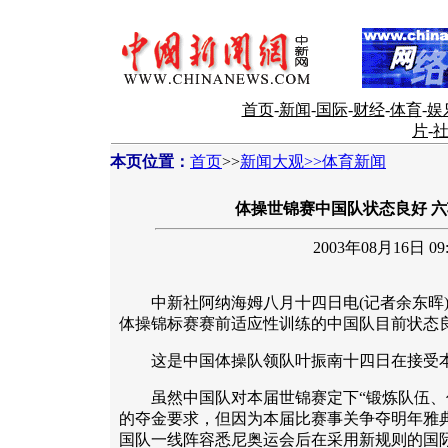
首页
-
新闻
-
国际
-
财经
-
体育
-
娱
片
-
本页位置：
首页
>>
新闻大观>>体育新闻
体操世锦赛中国队状态良好 
2003年08月16日 09:
中新社阿纳海姆八月十四日电(记者余东晖)
体操锦标赛赛前适应性训练的中国队目前状态
这是中国体操队领队叶振南十四日在接受本
虽然中国队对本届世锦赛定下“锻炼队伍、侦
的夺金要求，但因为本届比赛事关争夺明年雅
国队一线阵容悉尼奥运会后在采用新规则的国