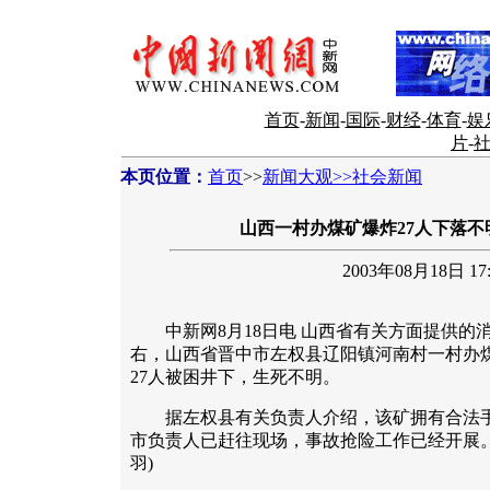
首页
-
新闻
-
国际
-
财经
-
体育
-
娱
片
-
本页位置：
首页
>>
新闻大观>>社会新闻
山西一村办煤矿爆炸27人下落不
2003年08月18日 17:
中新网8月18日电 山西省有关方面提供的消息
右，山西省晋中市左权县辽阳镇河南村一村办
27人被困井下，生死不明。
据左权县有关负责人介绍，该矿拥有合法手
市负责人已赶往现场，事故抢险工作已经开展。
羽)