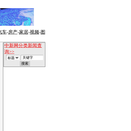
汽车
-
房产
-
家居
-
视频
-
图
中新网分类新闻查
询>>