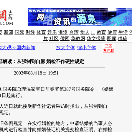
页
-
新闻
-
国际
-
财经
-
体育
-
娱乐
-
港澳
-
台湾
-
华人
-
IT
-
教育
-
健康
-
生活
-
片
-
社区
-
侨网
-
华教网
-
华文报摘
-
图库
-
供稿
闻大观>>国内新闻
放大字体
缩小字体
部解读：从强制到自愿 婚检不作硬性规定
2003年08月18日 19:51
 国务院总理温家宝日前签署第387号国务院令，《婚姻
1日起施行。
近日就此接受新华社记者采访时指出，从强制到自
规定。
条例规定，在实行婚检的地方，申请结婚的当事人必
机构进行检查并向婚姻登记机关提交检查证明。在婚检