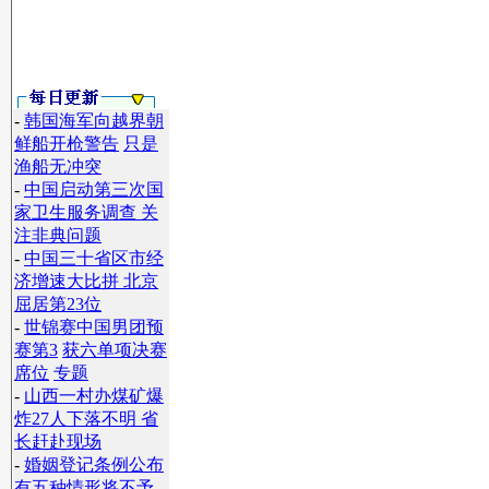
-
韩国海军向越界朝
鲜船开枪警告
只是
渔船无冲突
-
中国启动第三次国
家卫生服务调查 关
注非典问题
-
中国三十省区市经
】
济增速大比拼 北京
屈居第23位
-
世锦赛中国男团预
赛第3
获六单项决赛
席位
专题
-
山西一村办煤矿爆
炸27人下落不明 省
长赶赴现场
-
婚姻登记条例公布
有五种情形将不予