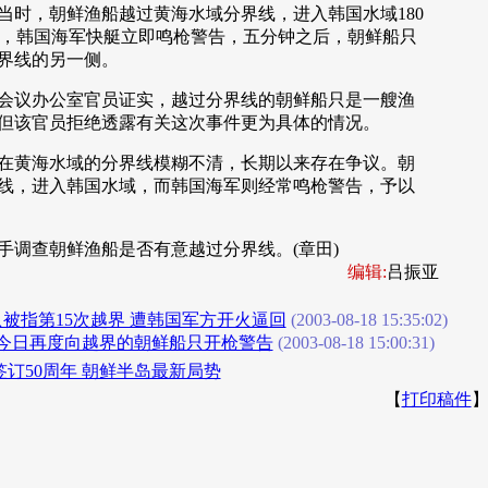
，朝鲜渔船越过黄海水域分界线，进入韩国水域180
地方，韩国海军快艇立即鸣枪警告，五分钟之后，朝鲜船只
界线的另一侧。
议办公室官员证实，越过分界线的朝鲜船只是一艘渔
但该官员拒绝透露有关这次事件更为具体的情况。
黄海水域的分界线模糊不清，长期以来存在争议。朝
线，进入韩国水域，而韩国海军则经常鸣枪警告，予以
查朝鲜渔船是否有意越过分界线。(章田)
编辑:
吕振亚
被指第15次越界 遭韩国军方开火逼回
(2003-08-18 15:35:02)
今日再度向越界的朝鲜船只开枪警告
(2003-08-18 15:00:31)
订50周年 朝鲜半岛最新局势
【
打印稿件