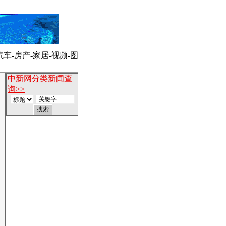
汽车
-
房产
-
家居
-
视频
-
图
中新网分类新闻查
询>>