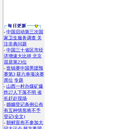
-
中国启动第三次国
家卫生服务调查 关
注非典问题
-
中国三十省区市经
济增速大比拼 北京
屈居第23位
-
世锦赛中国男团预
赛第3
获六单项决赛
席位
专题
-
山西一村办煤矿爆
炸27人下落不明 省
长赶赴现场
-
婚姻登记条例公布
】
有五种情形将不予
登记(全文)
-
朝鲜宣布不参加大
邱大运会 韩方希望