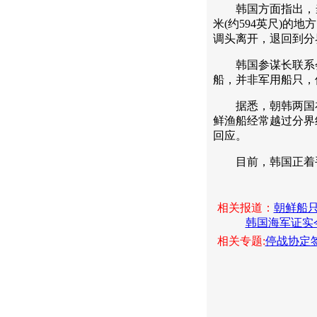
韩国方面指出，当时
米(约594英尺)的
调头离开，退回到分
韩国参谋长联系会
船，并非军用船只，
据悉，朝韩两国在
鲜渔船经常越过分界
回应。
目前，韩国正着手调
相关报道：
朝鲜船只
韩国海军证实
相关专题:
停战协定签