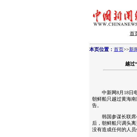
首
本页位置：
首页
>>
新
越过
中新网8月18日电
朝鲜船只越过黄海南
告。
韩国参谋长联席会
后，朝鲜船只调头离
没有造成任何的人员