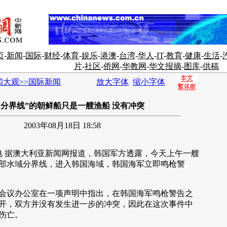
页
-
新闻
-
国际
-
财经
-
体育
-
娱乐
-
港澳
-
台湾
-
华人
-
IT
-
教育
-
健康
-
生活
-
片
-
社区
-
侨网
-
华教网
-
华文报摘
-
图库
-
供稿
闻大观>>国际新闻
放大字体
缩小字体
“分界线”的朝鲜船只是一艘渔船 没有冲突
2003年08月18日 18:58
 据澳大利亚新闻网报道，韩国军方透露，今天上午一艘
部水域分界线，进入韩国海域，韩国海军立即鸣枪警
议办公室在一项声明中指出，在韩国海军鸣枪警告之
开，双方并没有发生进一步的冲突，因此在这次事件中
伤亡。