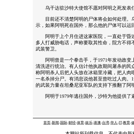
乌干达驻沙特大使馆不愿对阿明之死发表
目前还不清楚阿明的尸体将会如何处理。乌
示，如果阿明死在国外，那么他的尸体可以运
阿明于上个月住进这家医院，一直处于昏迷
多人打威胁电话，声称要取其性命，院方不得
武装警卫。
阿明曾是一个拳击手，于1971年发动政变
清洗进行统治。有人估计他执政期间屠杀的民众
称阿明杀人后把人头放在冰箱里冷藏，把人肉
一名杀掉分尸。有消息说他甚至曾吃过人肉。1
的武装力量在坦桑尼亚军队的支持下推翻了阿
阿明于1979年逃往国外，沙特为他提供了避
首页
-
新闻
-
国际
-
财经
-
体育
-
娱乐
-
港澳
-
台湾
-
华人
-
IT
-
教育
-
本网站所刊载信息，不代表中新