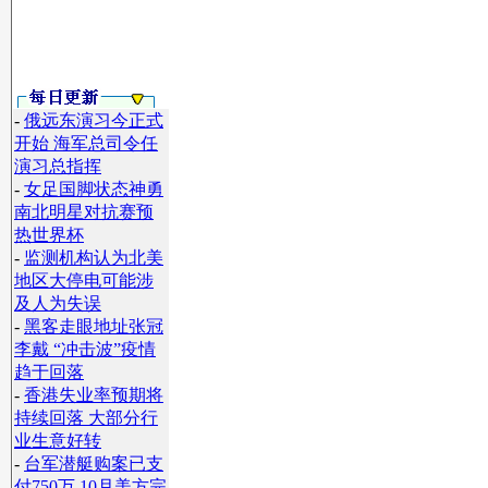
-
俄远东演习今正式
开始 海军总司令任
演习总指挥
-
女足国脚状态神勇
南北明星对抗赛预
】
热世界杯
-
监测机构认为北美
地区大停电可能涉
及人为失误
-
黑客走眼地址张冠
李戴 “冲击波”疫情
趋于回落
-
香港失业率预期将
持续回落 大部分行
业生意好转
-
台军潜艇购案已支
付750万 10月美方完