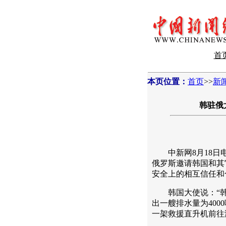
首
本页位置：
首页
>>
新
韩驻俄
中新网8月18日电
俄罗斯邀请韩国和其
安全上的相互信任和
韩国大使说：“韩
出一艘排水量为400
一架救援直升机前往