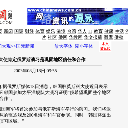
页
-
新闻
-
国际
-
财经
-
体育
-
娱乐
-
港澳
-
台湾
-
华人
-
IT
-
教育
-
健康
-
生活
-
片
-
社区
-
侨网
-
华教网
-
华文报摘
-
图库
-
供稿
闻大观>>国际新闻
放大字体
缩小字体
大使肯定俄罗斯演习是巩固地区信任和合作
2003年08月18日 09:55
 据俄罗斯媒体18日消息，韩国驻莫斯科大使近日表示，
它邻国参加太平洋舰队大演习证明“俄希望巩固整个地区
合作”。
国海军将首次参加与俄罗斯海军举行的演习。我们将派
0吨的驱逐舰及200名海军和军官参演。同时，韩国将派出
演习区域。”