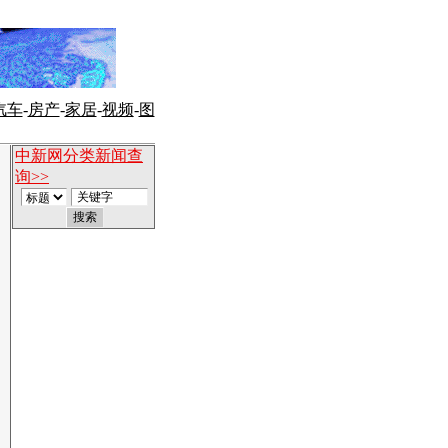
汽车
-
房产
-
家居
-
视频
-
图
中新网分类新闻查
询>>