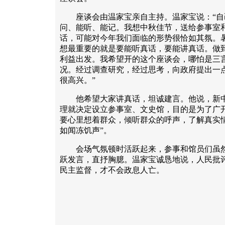
座谈会由温家宝亲自主持。温家宝说：“自
问、能听、能记。我想中秋佳节，送给参事室
话，可能对今年我们面临的形势很恰如其氛。
想最重要的就是要能听真话，要能讲真话。做
利益出发。我希望开的这个座谈会，哪怕是三
况。经过调查研究，经过思考，向政府提出一
很高兴。”
他希望大家讲真话，坦诚建言。他说，新中
理就决定设立参事室、文史馆，目的是为了广
要心里想着群众，倾听群众的呼声，了解真实
如闻冻饥声”。
会场气氛顿时活跃起来，参事和馆员们虽然
跃发言，直抒胸臆。温家宝诚恳地说，人民批
民主监督，才不会政息人亡。