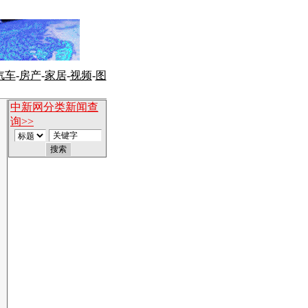
汽车
-
房产
-
家居
-
视频
-
图
中新网分类新闻查
询>>