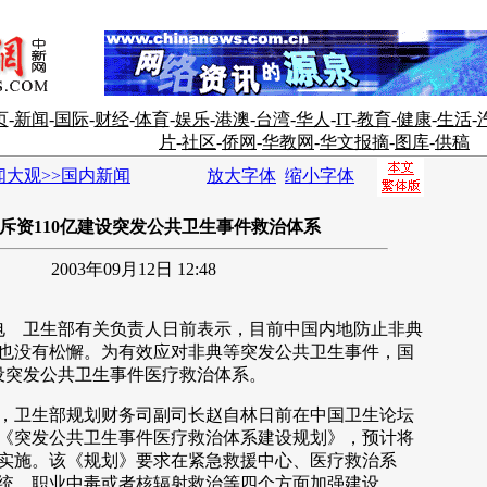
页
-
新闻
-
国际
-
财经
-
体育
-
娱乐
-
港澳
-
台湾
-
华人
-
IT
-
教育
-
健康
-
生活
-
片
-
社区
-
侨网
-
华教网
-
华文报摘
-
图库
-
供稿
闻大观>>国内新闻
放大字体
缩小字体
斥资110亿建设突发公共卫生事件救治体系
2003年09月12日 12:48
 卫生部有关负责人日前表示，目前中国内地防止非典
也没有松懈。为有效应对非典等突发公共卫生事件，国
建设突发公共卫生事件医疗救治体系。
卫生部规划财务司副司长赵自林日前在中国卫生论坛
《突发公共卫生事件医疗救治体系建设规划》，预计将
实施。该《规划》要求在紧急救援中心、医疗救治系
统、职业中毒或者核辐射救治等四个方面加强建设。