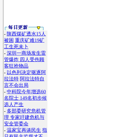
-
陕西煤矿透水15人
被困
重庆矿难19矿
工生死未卜
-
深圳一商场发生雷
管爆炸 四人受伤顾
客狂抢物品
-
以色列决定驱逐阿
拉法特
阿拉法特自
言不会出局
-
中科院今年增选60
名院士 149名初步候
选人产生
】
-
多部委研究危机管
理 专家吁建危机与
安全管委会
-
温家宝再谈民生
指
只有民主监督才不