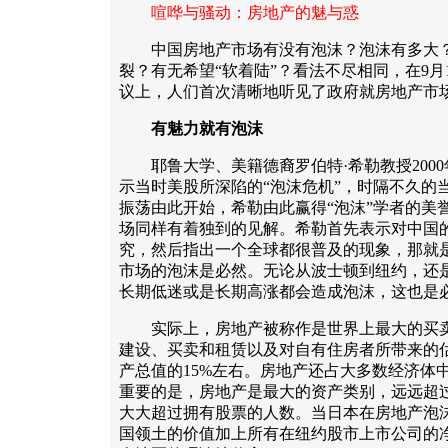
喧哗与骚动：房地产的魅与惑
中国房地产市场有没有泡沫？泡沫有多大？
裂？有无希望“软着陆”？看法不尽相同，在9
议上，人们首次清晰地听见了政府就房地产市场
有魅力就有泡沫
耶鲁大学、美籍德裔罗伯特·希勒教授2000
示当时美股所深陷的“泡沫危机”，时隔不久的
振荡由此开始，希勒由此赢得“泡沫”学者的美
场同样有着独到的见解。希勒首先表示对中国
究，然后指出一个全球都很普及的现象，那就
市场的泡沫是必然。无论从波士顿到纽约，还
长期低迷或是长期高涨都会造成泡沫，这也是
实际上，房地产被称作是世界上最大的买卖
建设、买卖和租赁以及对自有住房者所带来的
产总值的15%左右。房地产还占大多数经济体中
重要的是，房地产是最大的资产类别，远远超
大大超过拥有股票的人数。当日本在房地产泡
国领土的价值加上所有在纽约股市上市公司的