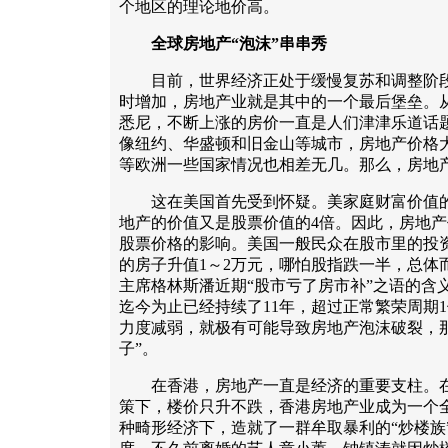
个地区的理论地价高。
全球房地产“泡沫”串串秀
目前，世界经济正处于缓慢复苏和调整阶段
时增加，房地产业就是其中的一个最后堡垒。
悉尼，不断上涨的房价一直是人们津津乐道话题
像纽约、华盛顿和旧金山等城市，房地产价格大
等欧洲一些国家情况也相差无几。那么，房地
这在美国首先受到怀疑。美家庭财富价值的2
地产的价值又是股票价值的4倍。因此，房地
股票价格的影响。美国一般民众在股市里的投
的房子升值1～2万元，哪怕股指跌一半，总体
主席格林斯潘近期“股市亏了房市补”之语的含
迄今为止已经持续了11年，超过正常繁荣周期
力度减弱，就极有可能导致房地产泡沫破裂，
子”。
在香港，房地产一直是经济的重要支柱。在
策下，楼价只升不跌，香港房地产业成为一个
种畸形经济下，造就了一群牟取暴利的“炒楼族