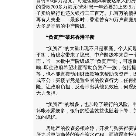
首付300多万港元。可是金融风暴使这家人的房
的贷款700多万港元(光利息一年还要加上59.
子卖给银行也还欠银行二三百万。几百万的债
再有人失业……最多时，香港曾有20万户家庭
大多是香港的中产阶级。
“负资产”破坏香港平衡
“负资产”的大量出现不只是家庭、个人问题
平衡，给稳定带来了隐患。中产阶级本来是一
而，当一大批中产阶级成了“负资产”时，可想
响--即使政府希望出面帮助负资产一族，包括
等，也不能直接动用财政款项来帮助负资产，
成不公：买楼毕竟是置业者的投资行为，任何
险。让政府负担，反会带出其他负效应，何况
无力负担。
“负资产”的增多，也加剧了银行的风险。申
坏帐积累便多，银行的经营效益也随着下降，
况的隐忧。
房地产的投资必须冷静，开发与购买都要讲究
胀之后更为痛苦的资产缩水过程。而谁愿意扮