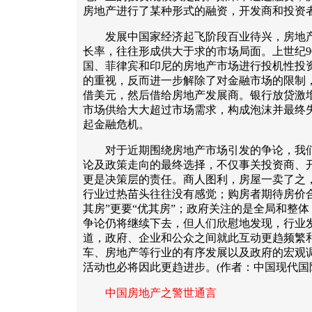
房地产进行了某种形式的融资，开发商和投资
发展中国家经济起飞阶段百业待兴，房地产
长率，往往形成供大于求的市场局面。上世纪9
国、菲律宾和印尼的房地产市场进行投机性投
的重视，反而进一步解除了对金融市场的限制
借美元，然后借给房地产发展商。银行放贷激
市场供给大大超过市场需求，构成泡沫并最终
起金融危机。
对于近期围绕房地产市场引发的争论，我们
论及政策走向的最终选择，不仅事关投资商、
更是决策层的责任。商人图利，房屋一卖了之
行业过热苗头往往没有感觉；购房者期待房价
其房”更要“优其房”；政府关注的是全局和整
争论仍将继续下去，但人们欣慰地发现，行业
道，政府、企业和公众之间就此互动更趋频繁
车、房地产等行业的有序发展以及政府的宏观
活动也必将因此更趋进步。(作者：中国现代国
中国房地产之警世通言