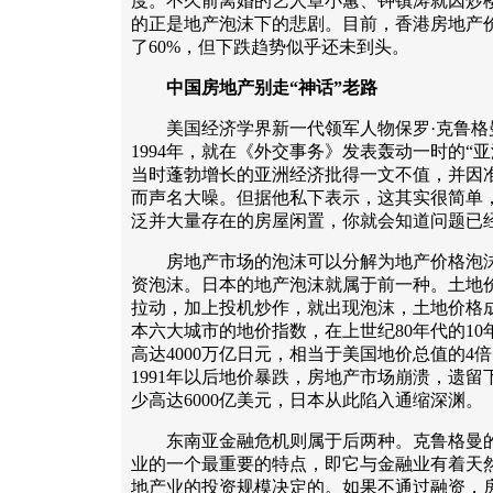
度。不久前离婚的艺人章小蕙、钟镇涛就因炒楼
的正是地产泡沫下的悲剧。目前，香港房地产价
了60%，但下跌趋势似乎还未到头。
中国房地产别走“神话”老路
美国经济学界新一代领军人物保罗·克鲁格
1994年，就在《外交事务》发表轰动一时的“
当时蓬勃增长的亚洲经济批得一文不值，并因
而声名大噪。但据他私下表示，这其实很简单
泛并大量存在的房屋闲置，你就会知道问题已
房地产市场的泡沫可以分解为地产价格泡沫
资泡沫。日本的地产泡沫就属于前一种。土地
拉动，加上投机炒作，就出现泡沫，土地价格
本六大城市的地价指数，在上世纪80年代的10
高达4000万亿日元，相当于美国地价总值的4倍
1991年以后地价暴跌，房地产市场崩溃，遗
少高达6000亿美元，日本从此陷入通缩深渊。
东南亚金融危机则属于后两种。克鲁格曼的
业的一个最重要的特点，即它与金融业有着天
地产业的投资规模决定的。如果不通过融资，