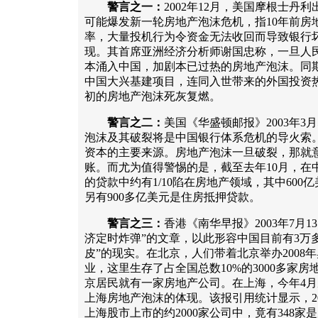
警言之一：
2002年12月，美国摩根士丹
可能爆发新一轮房地产泡沫危机，指10年前房
率，大量投机行为令资金无法收回而导致银行
现。其首席亚洲经济分析师谢国忠称，一旦人
本涌入中国，加剧本已过热的房地产泡沫。同
中国大兴基建项目，连同入世带来的外国投资热
初的房地产泡沫死灰复燃。
警言之二：
美国《华盛顿邮报》2003年3
泡沫及其破裂将是中国银行体系危机的导火索
资本的主要来源。房地产泡沫一旦破裂，那就
账。而尤为值得警惕的是，截至去年10月，在中
的贷款中约有1/10陷在房地产领域，其中60
另有900多亿美元是住房抵押贷款。
警言之三：
香港《南华早报》2003年7月
济定时炸弹”的文章，以此形容中国目前有3万
皮”的现实。在北京，人们带着北京举办2008
业，这里生存了占全国总数10%的3000多家房
京居民就有一家房地产公司。在上海，今年4
上海房地产泡沫的体现。该报引用统计显示，200
上海股市上市的约2000家公司中，竟有348