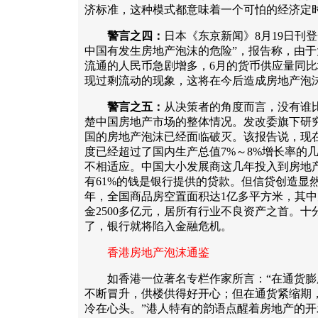
济标准，这种模式都意味着一个可怕的经济定
警言之四：
日本《东京新闻》8月19日刊
中国有发生房地产泡沫的危险”，报告称，由
流通的人民币急剧增多，6月的货币供应量同比增
现过剩流动的现象，这将在今后造成房地产泡
警言之五：
从决策者的角度而言，没有谁
楚中国房地产市场的整体情况。发改委旗下研
国的房地产泡沫已经面临破灭。该报告说，现在
度已经超过了国内生产总值7%～8%增长率的
不相适应。中国大小发展商这几年投入到房地产
有61%的钱是银行提供的贷款。但信贷创造显然
年，全国商品房空置面积达1亿多平方米，其中
金2500多亿元，居所有行业不良资产之首。
了，银行就将陷入金融危机。
香港房地产泡沫通鉴
如香港一位著名专栏作家所言：“在通货膨
不断冒升，供楼供得好开心；但在通货紧缩期
冷在心头。”港人特有的韵语点醒着房地产的开