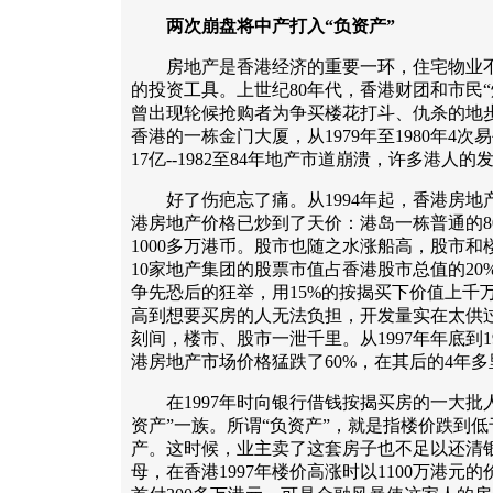
两次崩盘将中产打入“负资产”
房地产是香港经济的重要一环，住宅物业不
的投资工具。上世纪80年代，香港财团和市民
曾出现轮候抢购者为争买楼花打斗、仇杀的地步
香港的一栋金门大厦，从1979年至1980年4次
17亿--1982至84年地产市道崩溃，许多港人
好了伤疤忘了痛。从1994年起，香港房地产
港房地产价格已炒到了天价：港岛一栋普通的80
1000多万港币。股市也随之水涨船高，股市和
10家地产集团的股票市值占香港股市总值的20
争先恐后的狂举，用15%的按揭买下价值上千
高到想要买房的人无法负担，开发量实在太供过
刻间，楼市、股市一泄千里。从1997年年底到1
港房地产市场价格猛跌了60%，在其后的4年
在1997年时向银行借钱按揭买房的一大批
资产”一族。所谓“负资产”，就是指楼价跌到
产。这时候，业主卖了这套房子也不足以还清
母，在香港1997年楼价高涨时以1100万港元