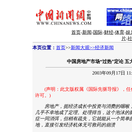
首页
-
新闻
-
国际
-
财经
-
体育
-
娱
片
-
本页位置：
首页
>>
新闻大观>>经济新闻
中国房地产市场“过热”定论 五
2003年09月17日 11:
(声明：此文版权属《国际先驱导报》，任
许可。)
房地产，扼经济成长中投资与消费的咽喉
几乎不幸地成了定理。处理得当，这个泡沫的
症一同消弭，但稍有疏失，它就能从一个简单
地，直接引发经济机体无可救药的崩溃