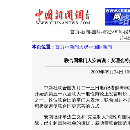
首页
-
新闻
-
国际
-
财经
-
体育
-
娱
片
-
本页位置：
首页
>>
新闻大观>>国际新闻
联合国掌门人安南说：安理会将
2003年09月24日 10:
中新社联合国九月二十三日电(记者赵海燕)
开始的第五十八届联大一般性辩论上发言时说
之一。这位联合国的掌门人表示，联合国并不
积极探索使联合国更完善的方式。
安南批评单边主义和“先发制人”理论对国际
战，已引起国际社会的担忧，威胁着联合国的