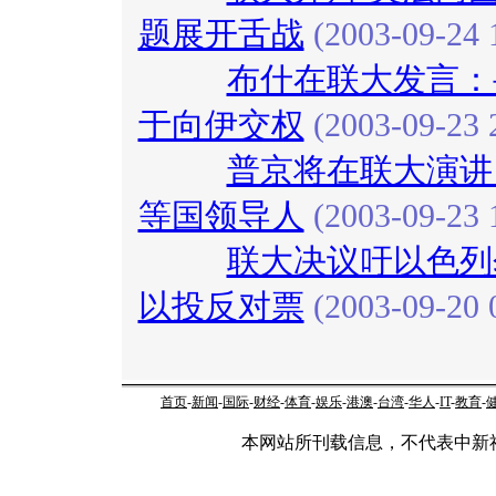
题展开舌战
(2003-09-24 
布什在联大发言：
于向伊交权
(2003-09-23 
普京将在联大演讲
等国领导人
(2003-09-23 
联大决议吁以色列
以投反对票
(2003-09-20 
首页
-
新闻
-
国际
-
财经
-
体育
-
娱乐
-
港澳
-
台湾
-
华人
-
IT
-
教育
-
本网站所刊载信息，不代表中新