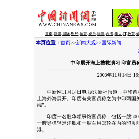
首页
-
新闻
-
国际
-
财经
-
体育
-
娱乐
-
港澳
-
台湾
-
华人
-
IT
-
教育
-
本页位置：
首页
>>
新闻大观>>国际新闻
中印展开海上搜救演习 印官员称
2003年11月14日 16:
中新网11月14日电 据法新社报道，中印首
上海外海展开。印度有关官员称之为中印两国
端”。
印度一名驻华领事馆官员称，包括一艘5000
一艘导弹轻巡洋舰和一艘军用邮轮在内的印度
港。