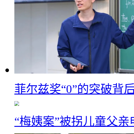
菲尔兹奖“0”的突破背
“梅姨案”被拐儿童父