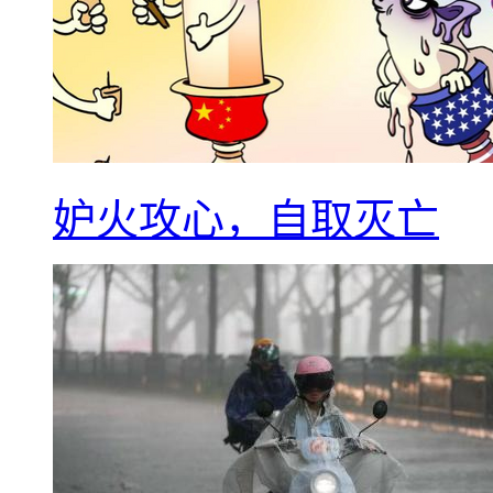
妒火攻心，自取灭亡