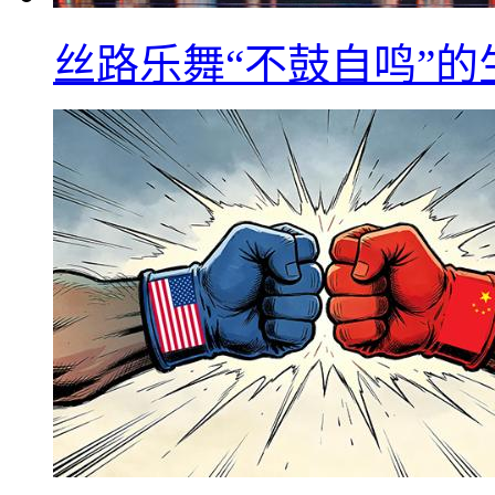
丝路乐舞“不鼓自鸣”