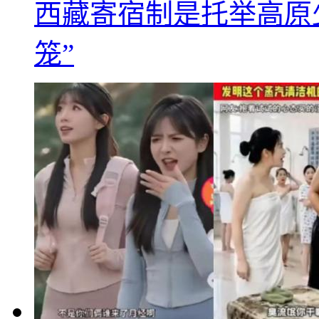
西藏寄宿制是托举高原
笼”