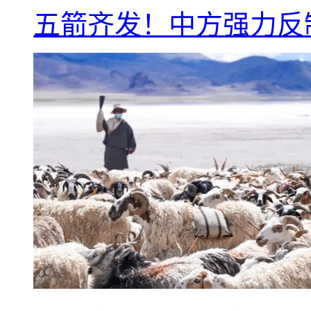
五箭齐发！中方强力反