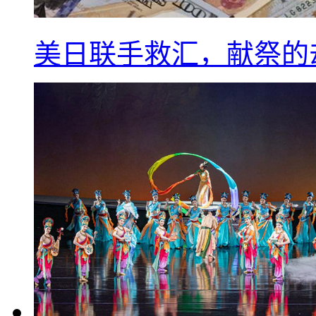
美日联手救汇，献祭的