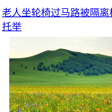
老人坐轮椅过马路被隔离
托举