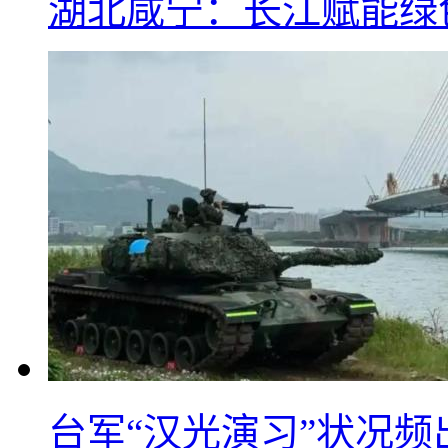
湖北咸宁：长江赋能绿
台军“汉光演习”状况频