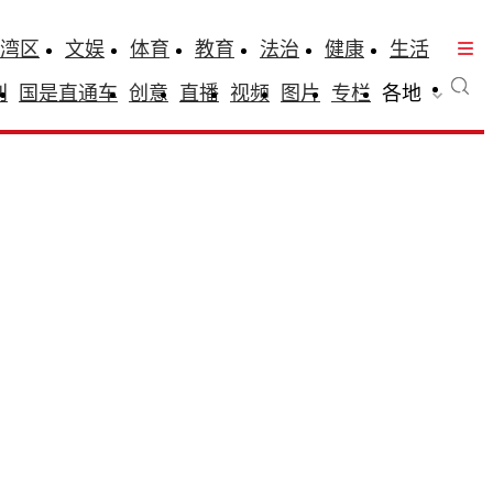
湾区
文娱
体育
教育
法治
健康
生活
刊
国是直通车
创意
直播
视频
图片
专栏
各地