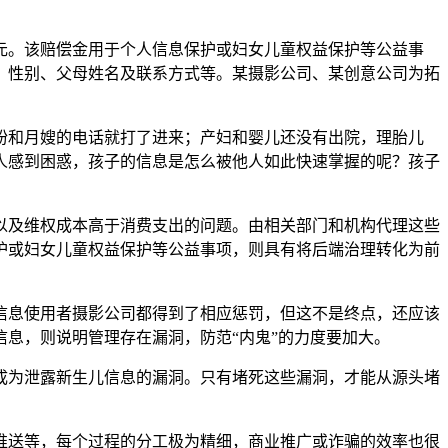
元。该赔偿金用于个人信息保护或妇女儿童权益保护等公益事
日期、性别、父母姓名及联系方式等。某摄影公司、某创意公司为拓
和月嫂的电话就打了进来；产妇和婴儿还没有出院，理胎儿
人感到困惑，孩子的信息是怎么被他人如此快速掌握的呢？孩子
及维权成本高于消费支出的问题。由相关部门和机构代理这些
护或妇女儿童权益保护等公益事项，则具有将后端治理转化为前
息使用者摄影公司都得到了相应惩罚，但这不是终点，还应该
息，则说明管理存在漏洞，防范“内鬼”的力度要加大。
为泄露新生儿信息的漏洞。只有堵死这些漏洞，才能从源头堵
送等，每个过程的分工极为精细，商业推广或诈骗的效率也很