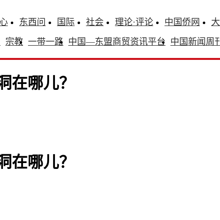
心
东西问
国际
社会
理论·评论
中国侨网
大
识
宗教
一带一路
中国—东盟商贸资讯平台
中国新闻周
洞在哪儿？
洞在哪儿？