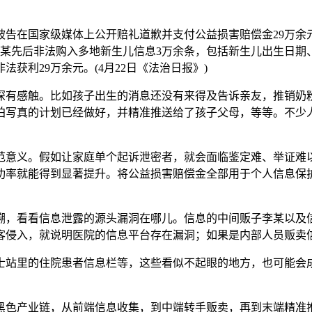
在国家级媒体上公开赔礼道歉并支付公益损害赔偿金29万余
间，李某先后非法购入多地新生儿信息3万余条，包括新生儿出生
获利29万余元。(4月22日《法治日报》)
有感触。比如孩子出生的消息还没有来得及告诉亲友，推销奶粉
拍写真的计划已经做好，并精准推送给了孩子父母，等等。不少
意义。假如让家庭单个起诉泄密者，就会面临鉴定难、举证难以
功率就能得到显著提升。将公益损害赔偿金全部用于个人信息保
，看看信息泄露的源头漏洞在哪儿。信息的中间贩子李某以及信
客侵入，就说明医院的信息平台存在漏洞；如果是内部人员贩卖信
站里的住院患者信息栏等，这些看似不起眼的地方，也可能会成
色产业链，从前端信息收集，到中端转手贩卖，再到末端精准推