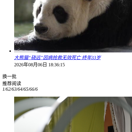
大熊猫“硗远”因病抢救无效死亡 终年33岁
2026年08月06日 18:36:15
换一批
推荐阅读
1/6
2/6
3/6
4/6
5/6
6/6