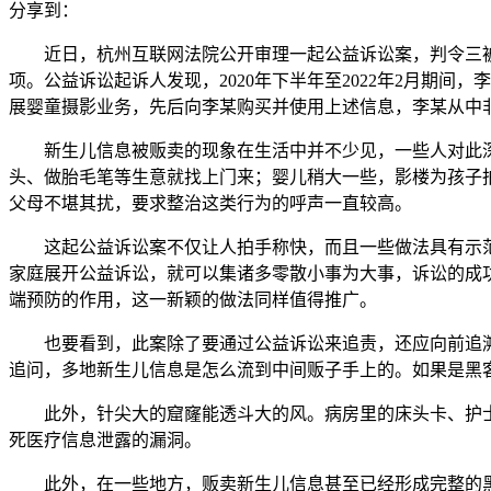
分享到：
近日，杭州互联网法院公开审理一起公益诉讼案，判令三被告
项。公益诉讼起诉人发现，2020年下半年至2022年2月期
展婴童摄影业务，先后向李某购买并使用上述信息，李某从中非法
新生儿信息被贩卖的现象在生活中并不少见，一些人对此深
头、做胎毛笔等生意就找上门来；婴儿稍大一些，影楼为孩子
父母不堪其扰，要求整治这类行为的呼声一直较高。
这起公益诉讼案不仅让人拍手称快，而且一些做法具有示范
家庭展开公益诉讼，就可以集诸多零散小事为大事，诉讼的成
端预防的作用，这一新颖的做法同样值得推广。
也要看到，此案除了要通过公益诉讼来追责，还应向前追溯
追问，多地新生儿信息是怎么流到中间贩子手上的。如果是黑
此外，针尖大的窟窿能透斗大的风。病房里的床头卡、护士
死医疗信息泄露的漏洞。
此外，在一些地方，贩卖新生儿信息甚至已经形成完整的黑